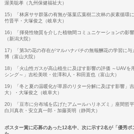
渥美聡孝（九州保健福祉大）
15）「林床ササ群落の有無が落葉広葉樹二次林の炭素循環
竹晋平・大塚俊之（岐阜大）
16）「揮発性物質を介した植物間コミュニケーションの影
（新潟大院）
17）「第3の花の存在がマルハナバチの無報酬花の学習に
博（富山大院）
18）「火山性ガスが高山植生に及ぼす影響の評価 ～UAV
シング～」吉松美咲・佐澤和人・和田直也（富山大）
19）「冬と夏の温暖化が草原のリター分解に及ぼす影響
大）・大塚俊之（岐阜大）
20）「豆市に分布域を広げたアムールハリネズミ」座間哲
白川真衣・安立真一郎・加藤英明（静岡大）
ポスター賞に応募のあった12名中、次に示す2名が「優秀
た。