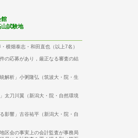
会館
学高山試験地
博・横畑泰志・和田直也（以上7名）
件の応募があり，厳正なる審査の結
統解析」小粥隆弘（筑波大・院・生
」太刀川翼（新潟大・院・自然環境
る影響」古谷祐平（新潟大・院・自
地区会の事実上の会計監査が事務局