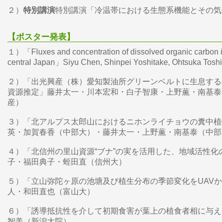
２）
特別講演
特別講演「冷温帯における生態系機能とその気
【ポスター発表】
１）「Fluxes and concentration of dissolved organic carbon in
central Japan」Siyu Chen, Shinpei Yoshitake, Ohtsuka 
２）「出光興産（株）愛知製油所グリーンベルトに生息する
資源推定」藤井太一・川本宏和・白子智康・上野薫・南基泰
産）
３）「北アルプス太郎山におけるニホンライチョウの糞中植
英・加賀春香（中部大）・藤井太一・上野薫・南基泰（中部
４）「北信州の里山資源“ブナ”の実を活用した、地域活性
子・福田典子・蛭田直（信州大）
５）「立山弥陀ヶ原の池塘及び植生分布の季節変化をUAV
人・和田直也（富山大）
６）「誘導抵抗性を介して初期食害が葉上の植食者相に与え
智美（新潟大院）