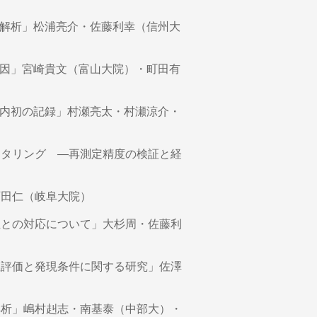
解析」松浦亮介・佐藤利幸（信州大
要因」宮崎貴文（富山大院）・町田有
内初の記録」村瀬亮太・村瀬涼介・
ニタリング —再測定精度の検証と経
石田仁（岐阜大院）
生との対応について」大杉周・佐藤利
性評価と発現条件に関する研究」佐澤
解析」嶋村赳志・南基泰（中部大）・