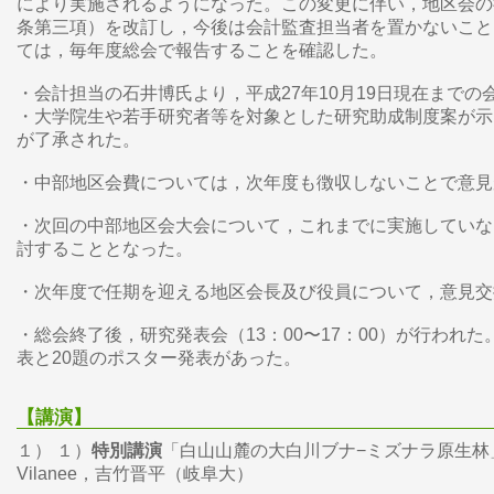
により実施されるようになった。この変更に伴い，地区会の
条第三項）を改訂し，今後は会計監査担当者を置かないこと
ては，毎年度総会で報告することを確認した。
・会計担当の石井博氏より，平成27年10月19日現在までの
・大学院生や若手研究者等を対象とした研究助成制度案が示
が了承された。
・中部地区会費については，次年度も徴収しないことで意見
・次回の中部地区会大会について，これまでに実施していな
討することとなった。
・次年度で任期を迎える地区会長及び役員について，意見
・総会終了後，研究発表会（13：00〜17：00）が行われた
表と20題のポスター発表があった。
【講演】
１） １）
特別講演
「白山山麓の大白川ブナ−ミズナラ原生林」大塚俊
Vilanee，吉竹晋平（岐阜大）