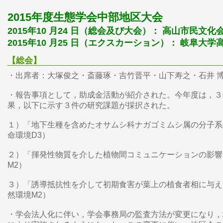
2015年度生態学会中部地区大会
2015年10 月24 日（総会及び大会）： 高山市民文化
2015年10 月25 日（エクスカーション）： 岐阜大
【総会】
・出席者：大塚俊之・斎藤琢・吉竹晋平・山下寿之・石井 
・報告事項として，助成金活動が紹介された。今年度は，３
果，以下に示す３件の研究課題が採択された。
１）「地下生種を含めたオサムシ科ナガゴミムシ属の分子系
命環境D3）
２）「揮発性物質を介した植物間コミュニケーションの影響
M2）
３）「誘導抵抗性を介して初期食害が葉上の植食者相に与え
然環境M2）
・学会法人化に伴い，学会事務局の監査方法が変更になり，