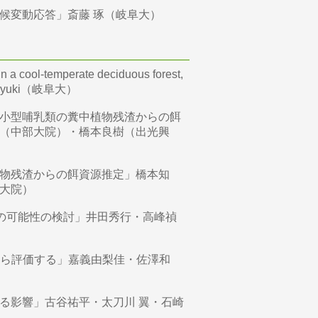
候変動応答」斎藤 琢（岐阜大）
 a cool-temperate deciduous forest,
Toshiyuki（岐阜大）
小型哺乳類の糞中植物残渣からの餌
（中部大院）・橋本良樹（出光興
物残渣からの餌資源推定」橋本知
大院）
化の可能性の検討」井田秀行・高峰禎
から評価する」嘉義由梨佳・佐澤和
る影響」古谷祐平・太刀川 翼・石崎