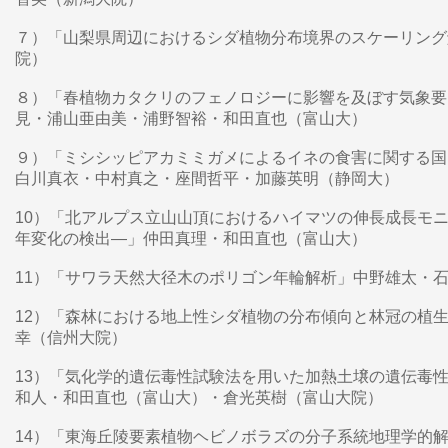
７）「山梨県周辺におけるシダ植物分布境界のスケーリング
院）
８）「春植物カタクリのフェノロジーに影響を及ぼす気象
見・浦山亜由美・浦野智裕・和田直也（富山大）
９）「ミシシッピアカミミガメによるイネの食害に関する国
白川真衣・中村真之・座間哲平・加藤英明（静岡大）
10）「北アルプス立山山頂におけるハイマツの伸長成長モ
年変化の検出—」仲田真理・和田直也（富山大）
11）「サワラ天然大径木のポリゴン年輪解析」中野雄太・
12）「森林における地上性シダ植物の分布傾向と林冠の植
幸（信州大院）
13）「気化学的遺伝毒性試験法を用いた加熱土壌の遺伝毒
和人・和田直也（富山大）・倉光英樹（富山大院）
14）「東海丘陵要素植物ヘビノボラズの分子系統地理学的