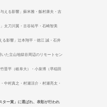
に与える影響」蘇米雅・飯村康夫・吉
響」太刀川翼・古谷祐平・石崎智美
与える影響」辻本翔平・徳江 誠・石井
を用いた立山地獄谷周辺のリモートセン
」吉竹晋平（岐阜大）・小泉博（早稲田
平・中村真之・村瀬涼介・村瀬亮太・
ポスター賞」に選ばれ、表彰が行われ