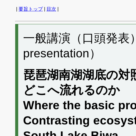
|
要旨トップ
|
目次
|
一般講演（口頭発表） E
presentation）
琵琶湖南湖湖底の対
どこへ流れるのか
Where the basic pr
Contrasting ecosys
South Lake Biwa