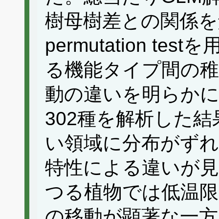
樹母樹差との関係を
permutation t
る機能タイプ間の稚
動の違いを明らか
302種を解析した
い領域に分布がず
特性による違いが見
つる植物では低温限
の移動が顕著な一方