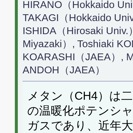
HIRANO（Hokkaido Univ
TAKAGI（Hokkaido Univ
ISHIDA（Hirosaki Univ.
Miyazaki）, Toshiaki 
KOARASHI（JAEA）, Ma
ANDOH（JAEA）
メタン（CH4）は二
の温暖化ポテンシャ
ガスであり、近年大