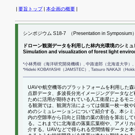
|
要旨トップ
|
本企画の概要
|
シンポジウム S18-7 （Presentation in Symposium
ドローン観測データを利用した林内光環境のシミュ
Simulation and visualization of forest light en
*小林秀樹（海洋研究開発機構）, 中路達郎（北海道大学）, Martin 
*Hideki KOBAYASHI（JAMSTEC）, Tatsuro NAKAJI（Hokkai
UAVや航空機等のプラットフォームを利用した
点群データ、多波長分光イメージングデータなど
ために活用が期待されている人工衛星によるモニ
る観測では、観測方法によっては個葉一枚一枚や
めのシミュレーションについて紹介する。本シミ
内の空隙率から日向と日陰の葉の割合を算出して
る。これまでに北海道の落葉広葉樹や、アメリカ
介する。UAVなどで得られる空間情報データと