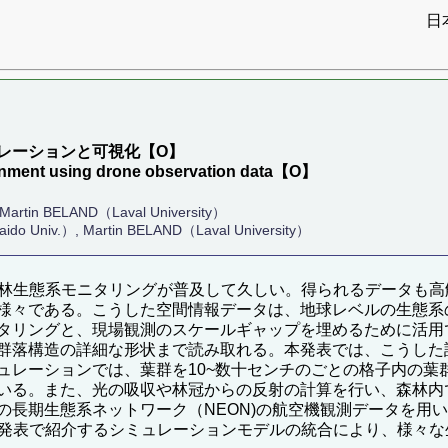
日
）
レーションと可視化【O】
vironment using drone observation data【O】
BELAND（Laval University）
do Univ.）, Martin BELAND（Laval University）
森林生態系モニタリングが普及して久しい。得られるデータも
様々である。こうした空間情報データは、地球レベルの生態系
タリングと、現場観測のスケールギャップを埋めるために活用
群落構造の詳細な形状まで読み取れる。本発表では、こうした
ュレーションでは、葉群を10~数十センチのごとの格子内の葉
いる。また、光の吸収や林冠からの反射の計算を行い、森林内
の長期生態系ネットワーク（NEON)の航空機観測データを用
本発表で紹介するシミュレーションモデルの統合により、様々