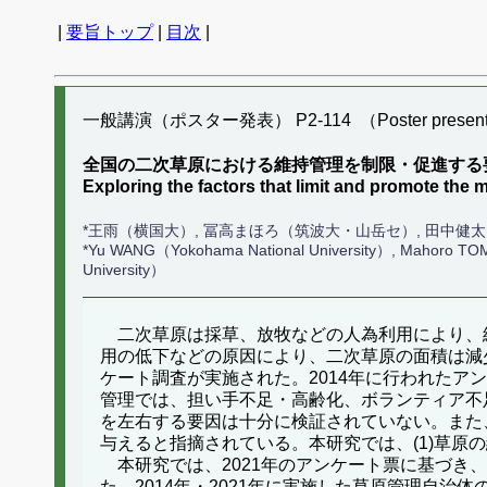
|
要旨トップ
|
目次
|
一般講演（ポスター発表） P2-114 （Poster present
全国の二次草原における維持管理を制限・促進する
Exploring the factors that limit and promote 
*王雨（横国大）, 冨高まほろ（筑波大・山岳セ）, 田中健
*Yu WANG（Yokohama National University）, Mahoro TOM
University）
二次草原は採草、放牧などの人為利用により、
用の低下などの原因により、二次草原の面積は減少
ケート調査が実施された。2014年に行われた
管理では、担い手不足・高齢化、ボランティア不
を左右する要因は十分に検証されていない。また
与えると指摘されている。本研究では、(1)草原
本研究では、2021年のアンケート票に基づき
た。2014年・2021年に実施した草原管理自