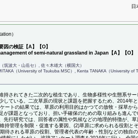
日
ation）
要因の検証【A】【O】
the management of semi-natural grassland in Japan【A】【O】
太（筑波大・山岳セ）, 佐々木雄大（横国大）
ITAKA（University of Tsukuba MSC）, Kenta TANAKA（University of 
維持されてきた二次的な植生であり、生物多様性や生態系サー
している。二次草原の現状と課題を把握するため、2014年と
アンケートの結果では、草原の利用目的はかつての放牧・採草か
足が課題となっており、担い手確保のための取り組みも進んで
、先行研究では、回答者の属性や気候などの地理的特徴が、草
の維持管理を制限・促進する要因、(2)草原に求められる役割
、期待される草原の役割、管理者代表の年齢・性別などの独自
治体の情報にしたがい、追跡アンケート調査を2024年に行い、