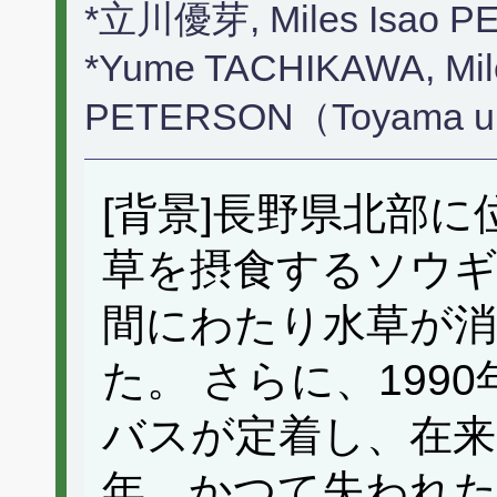
*立川優芽, Miles Isa
*Yume TACHIKAWA, Mile
PETERSON（Toyama un
[背景]長野県北部
草を摂食するソウギ
間にわたり水草が
た。 さらに、199
バスが定着し、在来
年、かつて失われた