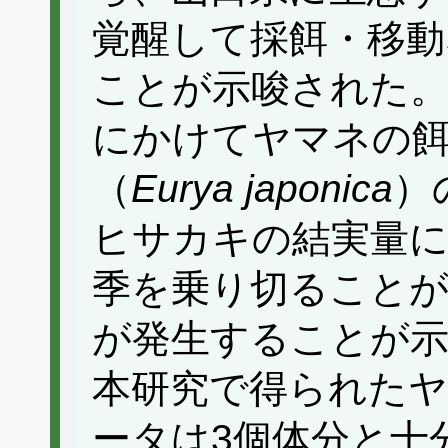
覚醒して採餌・移動
ことが示唆された。
にかけてヤマネの
（
Eurya japonica
）
ヒサカキの結実量
季を乗り切ること
が発生することが
本研究で得られたヤ
ータは3個体分と十