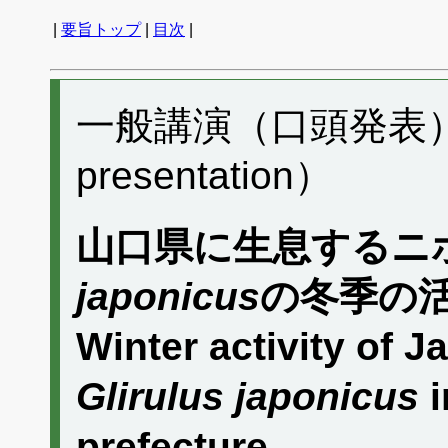
|
要旨トップ
|
目次
|
一般講演（口頭発表） I0
presentation）
山口県に生息するニ
japonicus
の冬季の
Winter activity of
Glirulus japonicus
i
prefecture