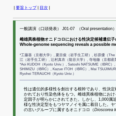
|
要旨トップ
|
目次
|
一般講演（口頭発表） J01-07 （Oral presentation
雌雄異株植物オニドコロにおける性決定候補遺伝子
Whole-genome sequencing reveals a possible mol
*工藤葵（京都大学）, 夏目俊（岩手生工研）, 杉原優（The S
江（岩手生工研）, 辻村真衣（龍谷大学）, 寺地徹（京都産
*Aoi KUDOH（Kyoto Univ.）, Satoshi NATSUME（IBRC）, Y
SHIMIZU（IBRC）, Kazue ITOH（IBRC）, Mai TSUJIMURA（Ry
Ryohei TERAUCHI（Kyoto Univ.）
性は遺伝的多様性を創出する根幹であり、性決定
かれており性染色体をもつ。雌雄異株植物におけ
定因子が明らかにされてきた。しかし、1,000
様な性決定型をもつヤマノイモ属に着目した。ヤ
の古いグループに属するオニドコロ（
Dioscorea t