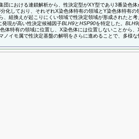
集団における連鎖解析から、性決定型がXY型であり3番染色
が分化しており、それぞれX染色体特有の領域とY染色体特有の
ら、組換えが起こりにくい領域で性決定領域が形成されたと考
に発現が高い性決定候補因子
BLH9
と
HSP90
を特定した。
BLH9
染色体特有の領域に位置し、X染色体には位置しないことから、
マノイモ属で性決定基盤の解明をさらに進めることで、多様な