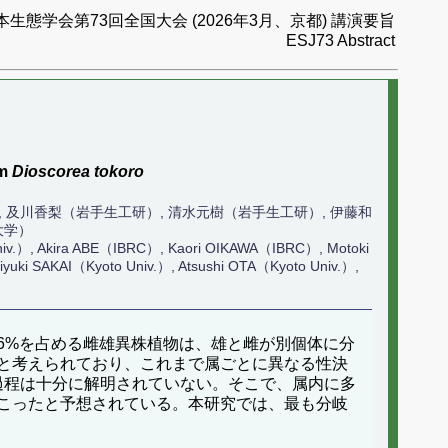
本生態学会第73回全国大会 (2026年3月、京都) 講演要旨
ESJ73 Abstract
am
Dioscorea tokoro
工研）, 及川香梨（岩手生工研）, 清水元樹（岩手生工研）, 伊藤和
大学）
iv.）, Akira ABE（IBRC）, Kaori OIKAWA（IBRC）, Motoki
ki SAKAI（Kyoto Univ.）, Atsushi OTA（Kyoto Univ.）,
6%を占める雌雄異株植物は、雄と雌が別個体に分
と考えられており、これまで属ごとに異なる性決
化過程は十分に解明されていない。そこで、属内に多
こったと予想されている。本研究では、最も分岐
。