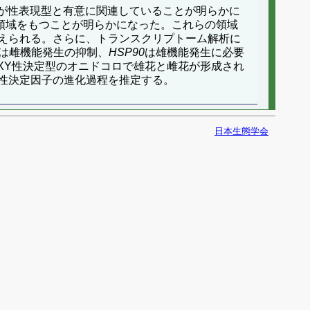
体が性表現型と有意に関連していることが明らかに
領域をもつことが明らかになった。これらの領域
えられる。さらに、トランスクリプトーム解析に
は雌機能発生の抑制、
HSP90
は雄機能発生に必要
XY性決定型のオニドコロで雄花と雌花が形成され
性決定因子の進化過程を推定する。
日本生態学会