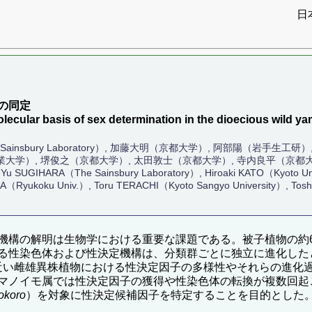
日
）
の同定
ecular basis of sex determination in the dioecious wild y
ainsbury Laboratory）, 加藤大明（京都大学）, 阿部陽（岩手生
業大学）, 堺俊之（京都大学）, 太田敦士（京都大学）, 寺内良平（京都
u SUGIHARA（The Sainsbury Laboratory）, Hiroaki KATO（Kyoto Un
ukoku Univ.）, Toru TERACHI（Kyoto Sangyo University）, Toshiyu
機構の解明は生物学における重要な課題である。被子植物の約
る性染色体および性決定機構は、分類群ごとに独立に進化した
属近い雌雄異株植物における性決定因子の多様性やそれらの進
マノイモ属では性決定因子の獲得や性染色体の転換が複数回起
okoro
）を対象に性決定候補因子を特定することを目的とした