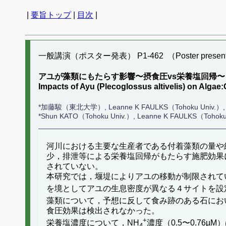
|
要旨トップ
|
目次
|
一般講演（ポスター発表） P1-462 （Poster present
アユが藻類にもたらす影響〜摂食圧vs栄養塩回帰〜
Impacts of Ayu (Plecoglossus altivelis) on Alga
*加藤駿（東北大学）, Leanne K FAULKS（Tohoku
*Shun KATO（Tohoku Univ.）, Leanne K FAULKS（Tohoku 
河川における主要な生産者である付着藻類の量や
少，排泄等による栄養塩回帰がもたらす施肥効果
されていない。
本研究では，堰堤によりアユの移動が制限されて
を境としてアユの生息密度が異なる４サイトを設
藻類について，予想に反して食み跡のある石にお
食圧効果は検出されなかった。
+
栄養塩濃度について，NH
濃度（0.5〜0.76
4