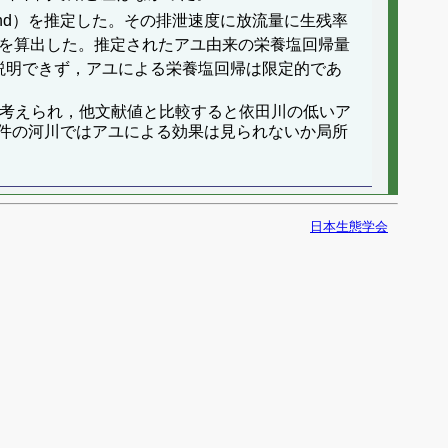
ol/hour・ind）を推定した。その排泄速度に放流量に生残率
帰量を算出した。推定されたアユ由来の栄養塩回帰量
説明できず，アユによる栄養塩回帰は限定的であ
と考えられ，他文献値と比較すると依田川の低いア
件の河川ではアユによる効果は見られないか局所
日本生態学会