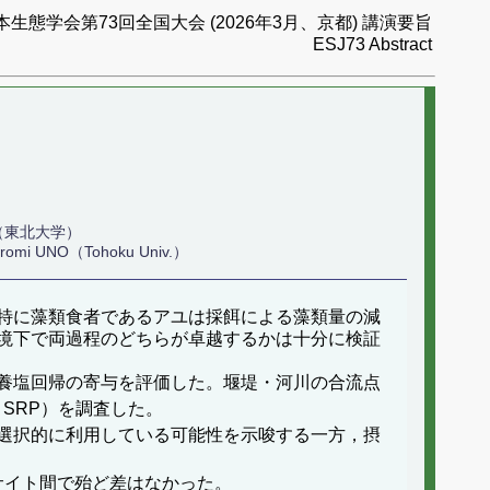
本生態学会第73回全国大会 (2026年3月、京都) 講演要旨
ESJ73 Abstract
美（東北大学）
iromi UNO（Tohoku Univ.）
特に藻類食者であるアユは採餌による藻類量の減
境下で両過程のどちらが卓越するかは十分に検証
養塩回帰の寄与を評価した。堰堤・河川の合流点
，SRP）を調査した。
選択的に利用している可能性を示唆する一方，摂
）はサイト間で殆ど差はなかった。