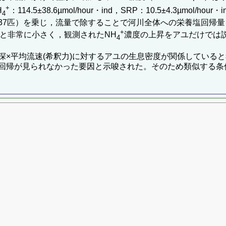
+
H
：114.5±38.6µmol/hour・ind，SRP：10.5±4.3µm
4
6,637匹）を乗じ，流量で除することで河川全体への栄養塩回
+
008µMと非常に小さく，観測されたNH
濃度の上昇をアユだけでは
4
深×平均流速(希釈力)に対するアユの生息密度が関係している
回帰が見られなかった要因と示唆された。そのため類似する条