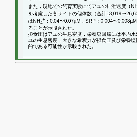
また，現地での飼育実験にてアユの排泄速度（N
を考慮した各サイトの個体数（合計13,019〜2
+
はNH
：0.04〜0.07µM，SRP：0.004〜0.
4
ることが示唆された。
摂食圧はアユの生息密度，栄養塩回帰には平均水
ユの生息密度，大きな希釈力が摂食圧及び栄養塩
的である可能性が示唆された。