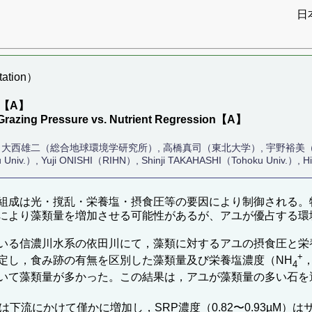
日
ation）
【A】
e:Grazing Pressure vs. Nutrient Regression【A】
 Univ.）, 大西雄二（総合地球環境学研究所）, 高橋真司（東北大学）, 宇野裕
Univ.）, Yuji ONISHI（RIHN）, Shinji TAKAHASHI（Tohoku Univ.）, H
組成は光・撹乱・栄養塩・摂食圧等の要因により制御される。
により藻類量を増加させる可能性があるが、アユが優占する環
いる信濃川水系の依田川にて，藻類に対するアユの摂食圧と栄
+
定し，食み跡の有無を区別した藻類量及び栄養塩濃度（NH
4
いて藻類量が多かった。この結果は，アユが藻類量の多い石を
µM）は下流にかけて僅かに増加し，SRP濃度（0.82〜0.93µM