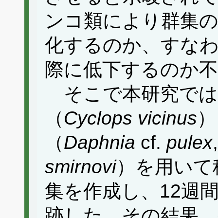
ンコ類により群集の
化するのか、すなわ
際に低下するのか
そこで本研究では
（
Cyclops vicinus
）
（
Daphnia
cf.
pulex
smirnovi
）を用いて
集を作成し、12週
跡した。その結果