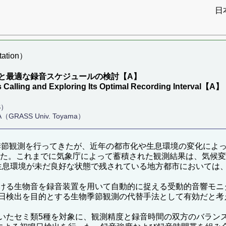
日
ation）
と最適な録音スケジュールの検討【A】
 Calling and Exploring Its Optimal Recording Interval【A】
S）
A（GRASS Univ. Toyama）
物季節観測を行ってきたが、近年の都市化や生息環境の変化によ
された。これまでに気象庁によって蓄積された観測結果は、気候
台周辺における生息環境が未だ良好な状態で残されている地方都市にお
生物音を録音装置を用いて自動的に捉える受動的音響モニタリン
日検出を目的とする生物季節観測の代替手法として有効だと考
たセミ類5種を対象に、観測精度と録音時間の双方のバラン