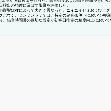
Mによる初鳴日検出を行った。録音強度および録音時間帯を組み
日検出の精度に及ぼす影響を評価した。
の影響は種によって大きく異なった。ニイニイゼミおよびヒグ
クボウシ、ミンミンゼミでは、特定の録音条件下において初鳴
り、録音時間帯の適切な設定が初鳴日推定の精度向上において