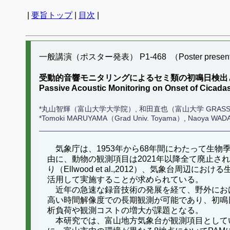
|
要旨トップ
|
目次
|
一般講演（ポスター発表） P1-468 （Poster present
受動的音響モニタリングによるセミ類の初鳴日検出
Passive Acoustic Monitoring on Onset of Cicadas
*丸山智輝（富山大学大学院）, 和田直也（富山大学 GRAS
*Tomoki MARUYAMA（Grad Univ. Toyama）, Naoya WAD
気象庁は、1953年から68年間にわたって生
由に、動物の観測項目は2021年以降全て廃止
り（Ellwood et al.,2012）、気象
活用して実施することが求められている。
近年の急速な録音技術の発展を経て、野外における
高い時間解像度での長期観測が可能であり、初鳴
析負荷や観測コストの増大が課題となる。
本研究では、富山地方気象台が観測項目としてい