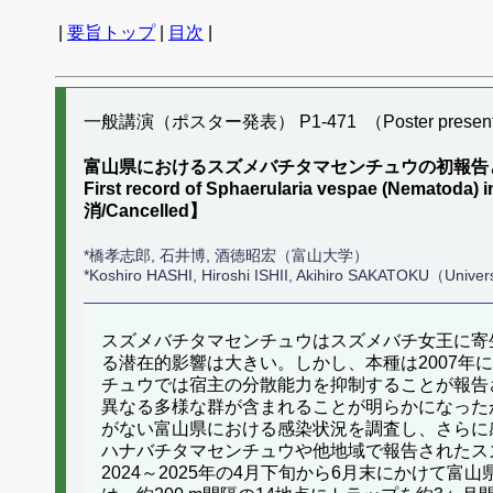
|
要旨トップ
|
目次
|
一般講演（ポスター発表） P1-471 （Poster present
富山県におけるスズメバチタマセンチュウの初報告と宿
First record of Sphaerularia vespae (Nematoda)
消/Cancelled】
*橋孝志郎, 石井博, 酒徳昭宏（富山大学）
*Koshiro HASHI, Hiroshi ISHII, Akihiro SAKATOKU（Univer
スズメバチタマセンチュウはスズメバチ女王に寄
る潜在的影響は大きい。しかし、本種は2007
チュウでは宿主の分散能力を抑制することが報告
異なる多様な群が含まれることが明らかになった
がない富山県における感染状況を調査し、さらに
ハナバチタマセンチュウや他地域で報告されたス
2024～2025年の4月下旬から6月末にかけ