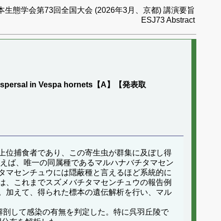
本生態学会第73回全国大会 (2026年3月、京都) 講演要旨
ESJ73 Abstract
ost dispersal in Vespa hornets【A】【発表取
上位捕食者であり、この寄生虫が群集に及ぼし得
例えば、唯一の同属種であるマルハナバチタマセン
タマセンチュウには隠蔽種と言えるほど系統的に
は、これまでスズメバチタマセンチュウの報告例
。加えて、得られた標本の遺伝解析を行い、マル
を解剖して感染の有無を判定した。特に呉羽丘陵で