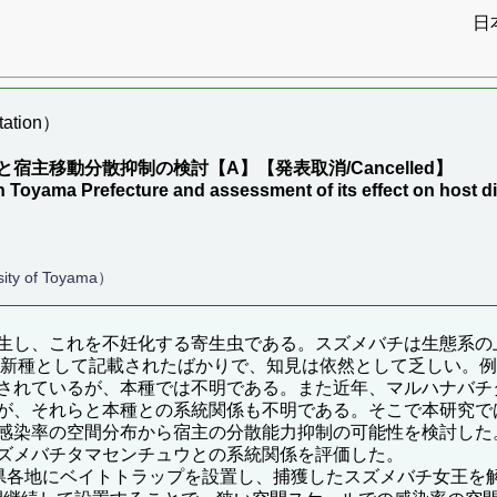
日
ation）
主移動分散抑制の検討【A】【発表取消/Cancelled】
 in Toyama Prefecture and assessment of its effect on h
sity of Toyama）
生し、これを不妊化する寄生虫である。スズメバチは生態系の
年に新種として記載されたばかりで、知見は依然として乏しい。
されているが、本種では不明である。また近年、マルハナバチ
が、それらと本種との系統関係も不明である。そこで本研究で
感染率の空間分布から宿主の分散能力抑制の可能性を検討した
ズメバチタマセンチュウとの系統関係を評価した。
て富山県各地にベイトトラップを設置し、捕獲したスズメバチ女王