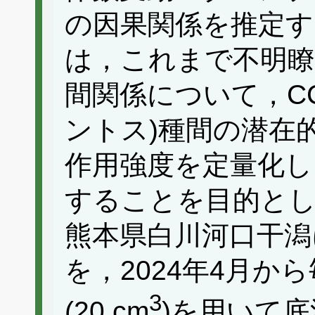
の因果関係を推定す
は，これまで不明瞭
間関係について，CC
ントス)種間の潜在
作用強度を定量化し
することを目的と
熊本県白川河口干潟
を，2024年4月か
3
(20 cm
)を用いて