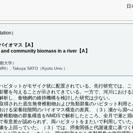
日
ation）
バイオマス【A】
re and community biomass in a river【A】
京都大学）
RI）, Takuya SATO（Kyoto Univ.）
ハビタットがモザイク状に配置されている。先行研究では、こ
影響を与えることが示されてきている。一方で、河川における
解析し、食物網の維持機構を検討した研究は少ない。
上流で取得された底生無脊椎動物および魚類群集のハビタット利
おける栄養段階間のバイオマス構造の差異、（３）瀬から淵へ
脊椎動物の群集構造をNMDSで解析したところ、全月で瀬と
で有意差が認められず、両ハビタットをまたいで利用していた
を上回っていた。（３）では、摂食関係と代謝速度に基づくFl