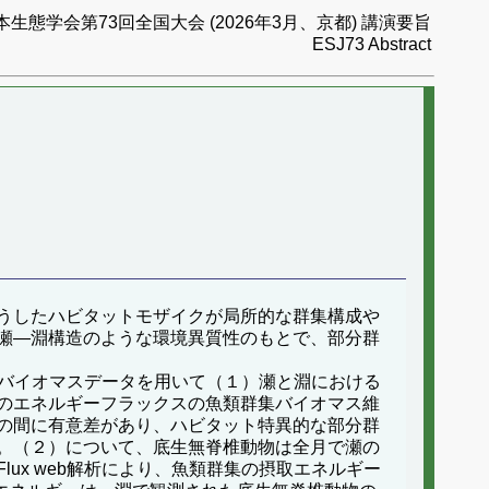
本生態学会第73回全国大会 (2026年3月、京都) 講演要旨
ESJ73 Abstract
うしたハビタットモザイクが局所的な群集構成や
瀬―淵構造のような環境異質性のもとで、部分群
用とバイオマスデータを用いて（１）瀬と淵における
のエネルギーフラックスの魚類群集バイオマス維
淵の間に有意差があり、ハビタット特異的な部分群
。（２）について、底生無脊椎動物は全月で瀬の
ux web解析により、魚類群集の摂取エネルギー