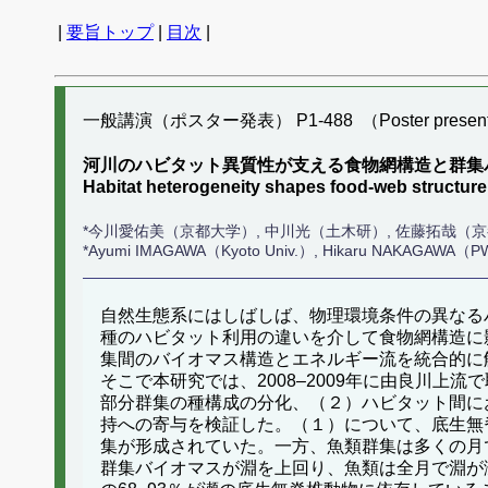
|
要旨トップ
|
目次
|
一般講演（ポスター発表） P1-488 （Poster present
河川のハビタット異質性が支える食物網構造と群集
Habitat heterogeneity shapes food-web structu
*今川愛佑美（京都大学）, 中川光（土木研）, 佐藤拓哉（
*Ayumi IMAGAWA（Kyoto Univ.）, Hikaru NAKAGAWA（PW
自然生態系にはしばしば、物理環境条件の異なる
種のハビタット利用の違いを介して食物網構造に
集間のバイオマス構造とエネルギー流を統合的に
そこで本研究では、2008–2009年に由良川
部分群集の種構成の分化、（２）ハビタット間に
持への寄与を検証した。（１）について、底生無
集が形成されていた。一方、魚類群集は多くの月
群集バイオマスが淵を上回り、魚類は全月で淵が瀬