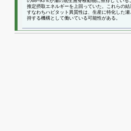
の68–93％が瀬の底生無脊椎動物に依存して
推定摂取エネルギーを上回っていた。これらの結
すなわちハビタット異質性は、生産に特化した瀬
持する機構として働いている可能性がある。