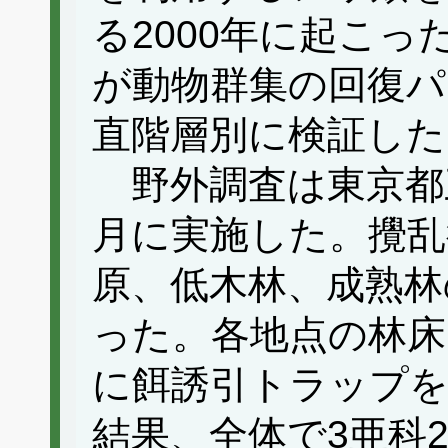
る2000年に起こ
が動物群集の回復パ
直階層別に検証した
野外調査は東京都三
月に実施した。攪乱
原、低木林、成熟林
った。各地点の林床
に餌誘引トラップ
結果、全体で3亜科