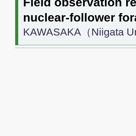
Field observation re
nuclear-follower fo
KAWASAKA（Niigata Un