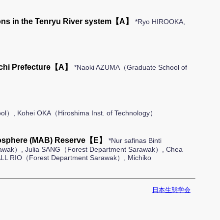
tions in the Tenryu River system【A】
*Ryo HIROOKA,
guchi Prefecture【A】
*Naoki AZUMA（Graduate School of
ol）, Kohei OKA（Hiroshima Inst. of Technology）
Biosphere (MAB) Reserve【E】
*Nur safinas Binti
rawak）, Julia SANG（Forest Department Sarawak）, Chea
ALL RIO（Forest Department Sarawak）, Michiko
日本生態学会