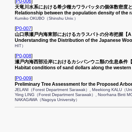
[
P0-006
]
天竜川水系における希少種カワラバッタの個体数密度と
Relationship between the population density of the
Kumiko OKUBO（Shinshu Univ.）
[
P0-007
]
山口県瀬戸内海東部におけるカラスバトの分布把握【A
Understanding the Distribution of the Japanese Wo
HIT）
[
P0-008
]
瀬戸内海西部沿岸におけるカシパンウニ類の生息条件【
Habitat conditions of sand dollars along the wester
[
P0-009
]
Preliminary Tree Assessment for the Proposed Ar
JELANI（Forest Department Sarawak）, Meekiong KALU（Unive
Yiing LING（Forest Department Sarawak）, Noorhana Binti 
NAKAGAWA（Nagoya University）