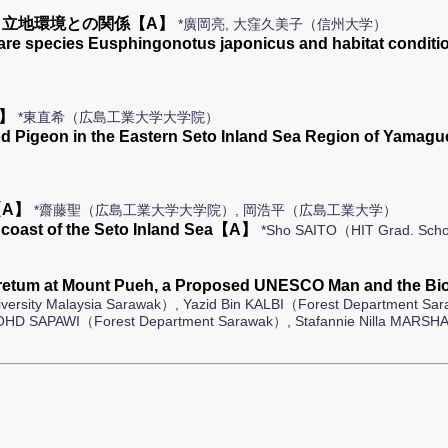
立地環境との関係【A】
*廣岡亮, 大窪久美子（信州大学）
 rare species Eusphingonotus japonicus and habitat condi
】
*東直希（広島工業大学大学院）
od Pigeon in the Eastern Seto Inland Sea Region of Yama
A】
*齋藤聖（広島工業大学大学院）, 岡浩平（広島工業大学）
n coast of the Seto Inland Sea【A】
*Sho SAITO（HIT Grad. Scho
boretum at Mount Pueh, a Proposed UNESCO Man and the 
rsity Malaysia Sarawak）, Yazid Bin KALBI（Forest Department Sa
MOHD SAPAWI（Forest Department Sarawak）, Stafannie Nilla MARSH