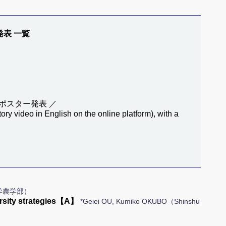
発表 一覧
ポスター発表 ／
ory video in English on the online platform), with a
学農学部）
ersity strategies【A】
*Geiei OU, Kumiko OKUBO（Shinshu