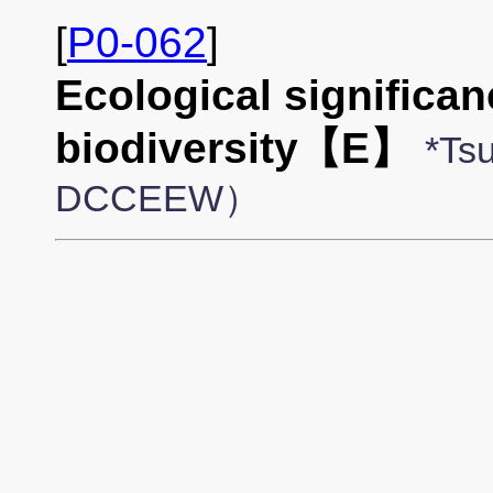
[
P0-062
]
Ecological significa
biodiversity【E】
*Ts
DCCEEW）