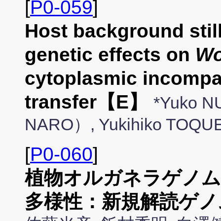
[
P0-059
]
Host background still
genetic effects on
Wo
cytoplasmic incompati
transfer【E】
*Yuko N
NARO）, Yukihiko TOQU
[
P0-060
]
植物オルガネラゲノム
多様性：新規解読ゲノ