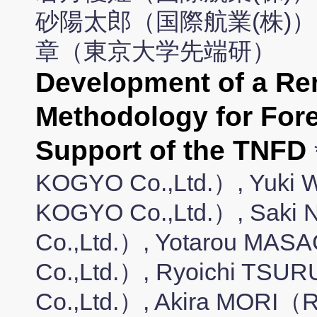
砂陽太郎（国際航業(株)）,
章（東京大学先端研）
Development of a R
Methodology for For
Support of the TNFD
KOGYO Co.,Ltd.）, Yuk
KOGYO Co.,Ltd.）, Sak
Co.,Ltd.）, Yotarou M
Co.,Ltd.）, Ryoichi T
Co.,Ltd.）, Akira MORI（