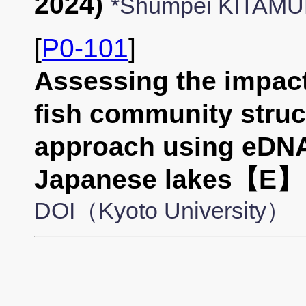
2024)
*Shumpei KITAMUR
[
P0-101
]
Assessing the impact
fish community struc
approach using eDNA
Japanese lakes【E】
DOI（Kyoto University）