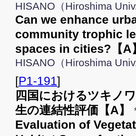
HISANO（Hiroshima Uni
Can we enhance urban
community trophic le
spaces in cities?
HISANO（Hiroshima Uni
[
P1-191
]
四国におけるツキノワ
生の連結性評価【A】
Evaluation of Vegeta