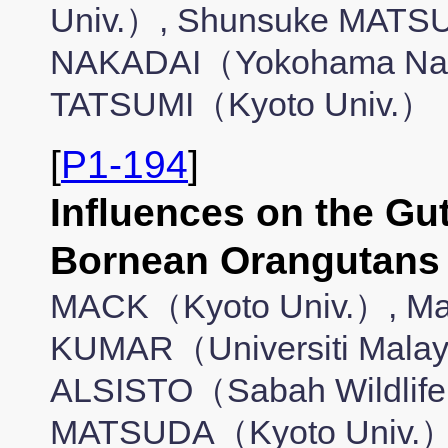
Univ.）, Shunsuke MATS
NAKADAI（Yokohama Natio
TATSUMI（Kyoto Univ.）
[
P1-194
]
Influences on the Gu
Bornean Orangut
MACK（Kyoto Univ.）, M
KUMAR（Universiti Malay
ALSISTO（Sabah Wildlife 
MATSUDA（Kyoto Univ.