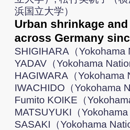
浜国立大学）
Urban shrinkage and 
across Germany si
SHIGIHARA（Yokohama Nat
YADAV（Yokohama Nationa
HAGIWARA（Yokohama Nati
IWACHIDO（Yokohama Nati
Fumito KOIKE（Yokohama 
MATSUYUKI（Yokohama Nat
SASAKI（Yokohama Nation