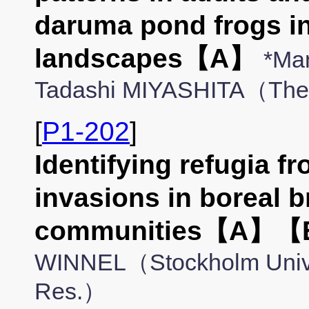
daruma pond frogs i
landscapes【A】
*Ma
Tadashi MIYASHITA（The U
[
P1-202
]
Identifying refugia f
invasions in boreal 
communities【A】
WINNEL（Stockholm Univers
Res.）