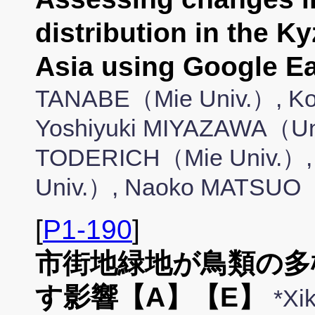
distribution in the K
Asia using Google 
TANABE（Mie Univ.）, Ko
Yoshiyuki MIYAZAWA（Univ
TODERICH（Mie Univ.）, 
Univ.）, Naoko MATSUO（
[
P1-190
]
市街地緑地が鳥類の多
す影響【A】【E】
*Xi