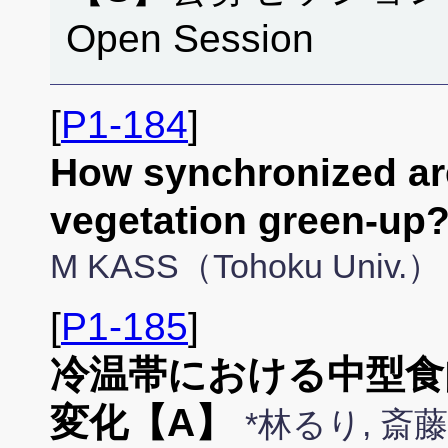
Open Session
[
P1-184
]
How synchronized are
vegetation green
M KASS（Tohoku Univ.）
[
P1-185
]
冷温帯における中型食
変化【A】
*林るり, 