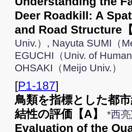
Understanding the Fa
Deer Roadkill: A Spat
and Road Structur
Univ.）, Nayuta SUMI（Mei
EGUCHI（Univ. of Human
OHSAKI（Meijo Univ.）
[
P1-187
]
鳥類を指標とした都市
結性の評価【A】
*西
Evaluation of the Qua