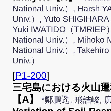
National Univ.）, Harsh
Univ.）, Yuto SHIGIHARA
Yuki IWATIDO（TMRIEP）
National Univ.）, Miho
National Univ.）, Takehi
Univ.）
[
P1-200
]
三宅島における火山遷
【A】
*鄭鵬遥, 飛詰峻,