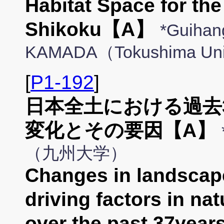
Habitat Space for the
Shikoku【A】
*Guihan
KAMADA（Tokushima Uni
[
P1-192
]
日本全土における過去
変化とその要因【A】
（九州大学）
Changes in landscape
driving factors in na
over the past 37ye