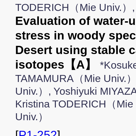
TODERICH（Mie Uni
Evaluation of water-u
stress in woody spec
Desert using stable 
isotopes【A】
*Kosuk
TAMAMURA（Mie Univ.）,
Univ.）, Yoshiyuki MIYAZ
Kristina TODERICH（Mie
Univ.）
[
P1-252
]