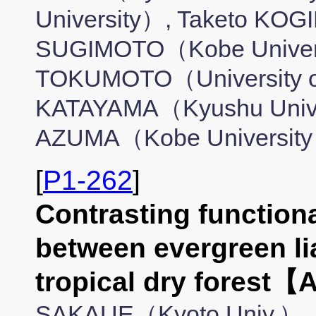
University）, Taketo KOG
SUGIMOTO（Kobe Univers
TOKUMOTO（University of
KATAYAMA（Kyushu Unive
AZUMA（Kobe Universit
[
P1-262
]
Contrasting functiona
between evergreen li
tropical dry fores
SAKAUE（Kyoto Univ.）, 