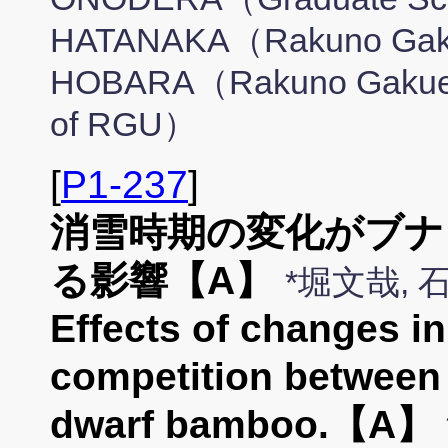
HATANAKA（Rakuno Gakue
HOBARA（Rakuno Gakuen U
of RGU）
[
P1-237
]
消雪時期の変化がブナ
る影響【A】
*堀文哉,
Effects of changes i
competition between
dwarf bamboo.【A】