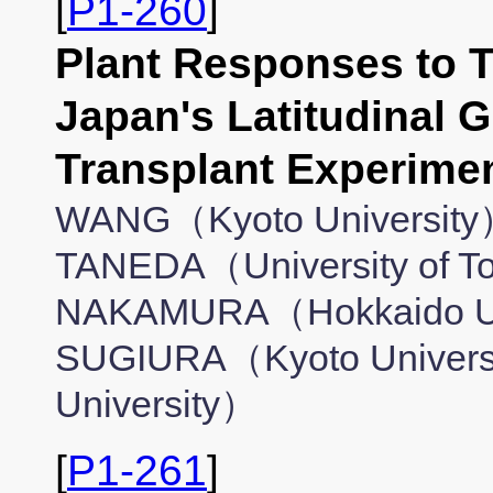
[
P1-260
]
Plant Responses to 
Japan's Latitudinal G
Transplant Exper
WANG（Kyoto University）
TANEDA（University of T
NAKAMURA（Hokkaido Uni
SUGIURA（Kyoto Univers
University）
[
P1-261
]