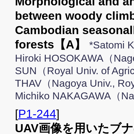
Morphological and a
between woody climbe
Cambodian seasonally
forests【A】
*Satomi
Hiroki HOSOKAWA（Nagoy
SUN（Royal Univ. of Agri
THAV（Nagoya Univ., Royal
Michiko NAKAGAWA（Nag
[
P1-244
]
UAV画像を用いたブ