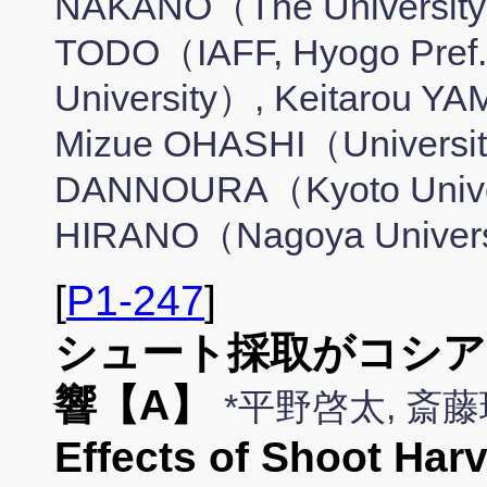
NAKANO（The University 
TODO（IAFF, Hyogo Pre
University）, Keitarou Y
Mizue OHASHI（Universit
DANNOURA（Kyoto Univer
HIRANO（Nagoya Univer
[
P1-247
]
シュート採取がコシア
響【A】
*平野啓太, 斎
Effects of Shoot Har