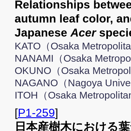
Relationships betwee
autumn leaf color, an
Japanese
Acer
spec
KATO（Osaka Metropolitan
NANAMI（Osaka Metropolit
OKUNO（Osaka Metropolita
NAGANO（Nagoya Universit
ITOH（Osaka Metropolitan
[
P1-259
]
日本産樹木における葉