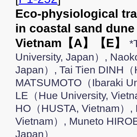
Eco-physiological tr
in coastal sand dune 
Vietnam【A】【E】
*
University, Japan）, Naok
Japan）, Tai Tien DINH（
MATSUMOTO（Ibaraki Univ
LE（Hue University, Viet
HO（HUSTA, Vietnam）, 
Vietnam）, Muneto HIROB
Japan）