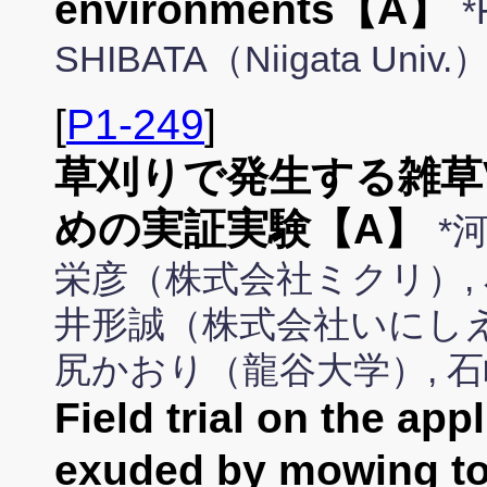
environments【A】
*
SHIBATA（Niigata Univ.
[
P1-249
]
草刈りで発生する雑草
めの実証実験【A】
*
栄彦（株式会社ミクリ）,
井形誠（株式会社いにしえ）
尻かおり（龍谷大学）, 
Field trial on the ap
exuded by mowing t