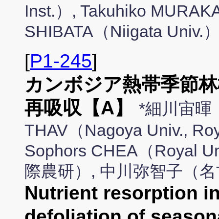
Inst.）, Takuhiko MURAKA
SHIBATA（Niigata Univ.
[
P1-245
]
カンボジア熱帯季節林
再吸収【A】
*細川宙暉（
THAV（Nagoya Univ., Royal
Sophors CHEA（Royal Un
際農研）, 中川弥智子（
Nutrient resorption i
defoliation of seasona