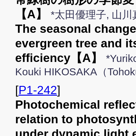
【A】
*太田優理子, 山
The seasonal change i
evergreen tree and it
efficiency【A】
*Yuri
Kouki HIKOSAKA（Tohoku
[
P1-242
]
Photochemical reflec
relation to photosynt
under dynamic lig