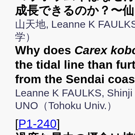
成長できるのか？〜仙
山天地, Leanne K FA
学）
Why does
Carex kob
the tidal line than fu
from the Sendai coa
Leanne K FAULKS, Shinji
UNO（Tohoku Univ.）
[
P1-240
]