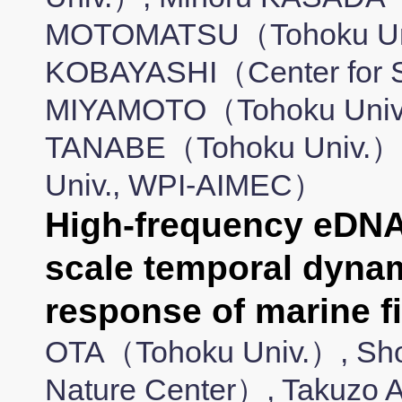
MOTOMATSU（Tohoku Uni
KOBAYASHI（Center for Su
MIYAMOTO（Tohoku Univ.
TANABE（Tohoku Univ.）
Univ., WPI-AIMEC）
High-frequency eDNA 
scale temporal dyna
response of marine
OTA（Tohoku Univ.）, Sh
Nature Center）, Takuzo 