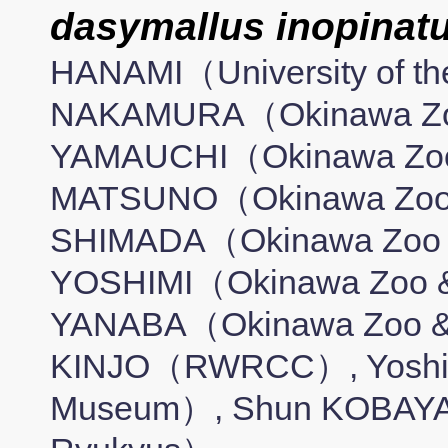
dasymallus inopinat
HANAMI（University of t
NAKAMURA（Okinawa Zo
YAMAUCHI（Okinawa Zoo
MATSUNO（Okinawa Zoo 
SHIMADA（Okinawa Zoo 
YOSHIMI（Okinawa Zoo &
YANABA（Okinawa Zoo &
KINJO（RWRCC）, Yoshi
Museum）, Shun KOBAYASH