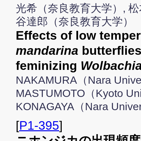
光希（奈良教育大学）, 松
谷達郎（奈良教育大学）
Effects of low tempe
mandarina
butterflies
feminizing
Wolbachi
NAKAMURA（Nara Universi
MASTUMOTO（Kyoto Univ
KONAGAYA（Nara Universi
[
P1-395
]
ニホンジカの出現頻度