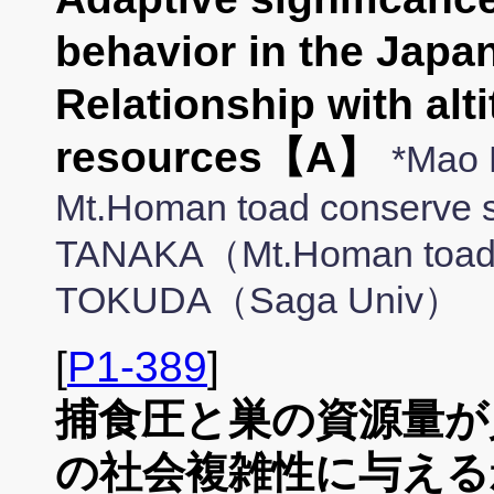
behavior in the Japa
Relationship with alti
resources【A】
*Mao
Mt.Homan toad conserve s
TANAKA（Mt.Homan toad c
TOKUDA（Saga Univ）
[
P1-389
]
捕食圧と巣の資源量が
の社会複雑性に与える