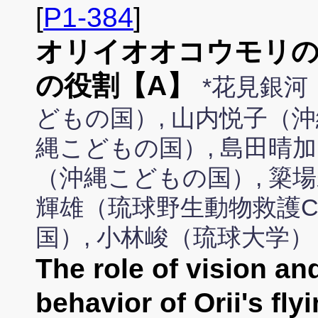
[
P1-384
]
オリイオオコウモリの
の役割【A】
*花見銀河
どもの国）, 山内悦子（
縄こどもの国）, 島田晴
（沖縄こどもの国）, 簗
輝雄（琉球野生動物救護C
国）, 小林峻（琉球大学）
The role of vision and
behavior of Orii's flyi