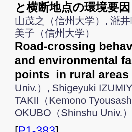
と横断地点の環境要因
山茂之（信州大学）, 瀧井
美子（信州大学）
Road-crossing behavi
and environmental fa
points in rural are
Univ.）, Shigeyuki IZUMI
TAKII（Kemono Tyousash
OKUBO（Shinshu Univ.
[
P1-383
]