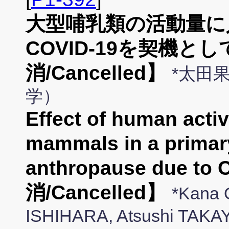
大型哺乳類の活動量に
COVID‑19を契機と
消/Cancelled】
*太田果
学）
Effect of human activi
mammals in a primary
anthropause due 
消/Cancelled】
*Kana 
ISHIHARA, Atsushi TAK