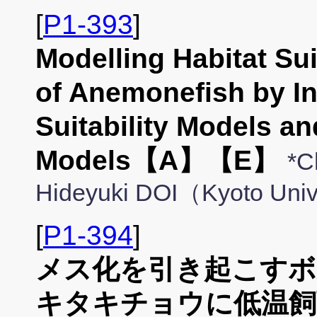
[
P1-393
]
Modelling Habitat Sui
of Anemonefish by In
Suitability Models a
Models【A】【E】
*C
Hideyuki DOI（Kyoto Univ
[
P1-394
]
メス化を引き起こすボ
キタキチョウに低温飼