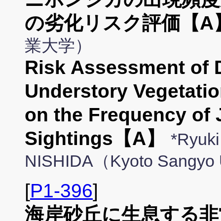
の劣化リスク評価【A
業大学）
Risk Assessment of D
Understory Vegetatio
on the Frequency of
Sightings【A】
*Ryuki
NISHIDA（Kyoto Sangyo 
[
P1-396
]
海岸砂丘に生息する非