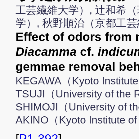
工芸繊維大学）, 辻和希（
学）, 秋野順治（京都工
Effect of odors from 
Diacamma
cf.
indicu
gemmae removal be
KEGAWA（Kyoto Institute 
TSUJI（University of the 
SHIMOJI（University of t
AKINO（Kyoto Institute o
[
P1-392
]