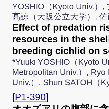
YOSHIO（Kyoto Uni
髙諒（大阪公立大学）, 
Effect of predation r
resources in the shel
breeding cichlid on
*Yuuki YOSHIO（Kyoto U
Metropolitan Univ.）, Ry
Univ.）, Shun SATOH（Ky
[
P1-390
]
オオズアリの腹部に含