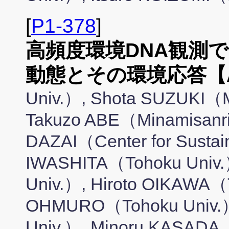
[
P1-378
]
高頻度環境DNA観測
動態とその環境応答【
Univ.）, Shota SUZUKI（M
Takuzo ABE（Minamisanrik
DAZAI（Center for Sustai
IWASHITA（Tohoku Univ
Univ.）, Hiroto OIKAWA（
OHMURO（Tohoku Univ.
Univ.）, Minoru KASADA