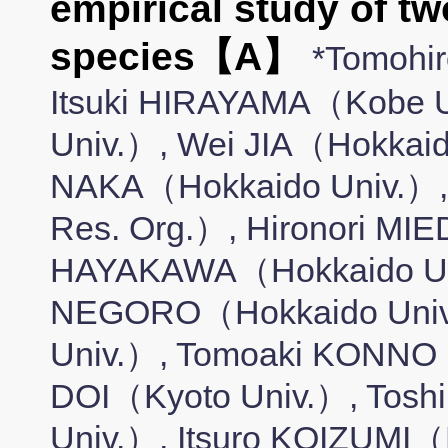
empirical study of t
species【A】
*Tomohi
Itsuki HIRAYAMA（Kobe
Univ.）, Wei JIA（Hokkaid
NAKA（Hokkaido Univ.）
Res. Org.）, Hironori MI
HAYAKAWA（Hokkaido Un
NEGORO（Hokkaido Univ
Univ.）, Tomoaki KONNO（
DOI（Kyoto Univ.）, To
Univ.）, Itsuro KOIZUMI（