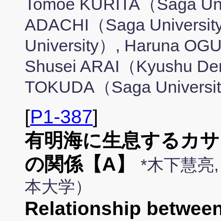
Tomoe KURITA（Saga Univ
ADACHI（Saga Universi
University）, Haruna OG
Shusei ARAI（Kyushu Dent
TOKUDA（Saga Universi
[
P1-387
]
有明海に生息するカサ
の関係【A】
*木下慧亮,
本大学）
Relationship between