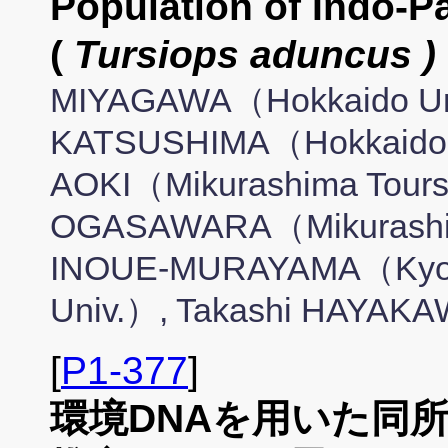
Population of Indo-P
(
Tursiops aduncus )
MIYAGAWA（Hokkaido Uni
KATSUSHIMA（Hokkaido U
AOKI（Mikurashima Toursi
OGASAWARA（Mikurashima
INOUE-MURAYAMA（Kyoto 
Univ.）, Takashi HAYAK
[
P1-377
]
環境DNAを用いた同