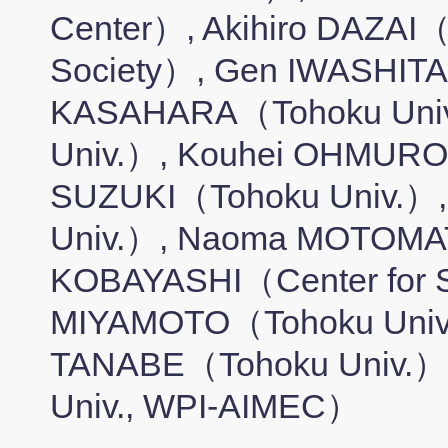
Center）, Akihiro DAZAI（C
Society）, Gen IWASHITA
KASAHARA（Tohoku Univ
Univ.）, Kouhei OHMURO
SUZUKI（Tohoku Univ.）
Univ.）, Naoma MOTOMA
KOBAYASHI（Center for Su
MIYAMOTO（Tohoku Univ.
TANABE（Tohoku Univ.）
Univ., WPI-AIMEC）