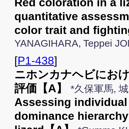
Red coloration in a l
quantitative assessm
color trait and fight
YANAGIHARA, Teppei JO
[
P1-438
]
ニホンカナヘビにおけ
評価【A】
*久保軍馬,
Assessing individual
dominance hierarchy