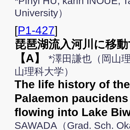
*Pinyi HU, karin INOUE
University）
[
P1-427
]
琵琶湖流入河川に移動
【A】
*澤田謙也（岡山理
山理科大学）
The life history of t
Palaemon paucidens m
flowing into Lake 
SAWADA（Grad. Sch. Okay