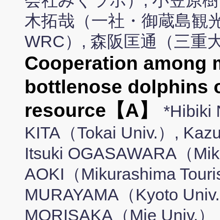
会社みくラボ）, 小笠原樹
木拓哉（一社・御蔵島観光
WRC）, 森阪匡通（三重
Cooperation among m
bottlenose dolphins o
resource【A】
*Hibik
KITA（Tokai Univ.）, Kaz
Itsuki OGASAWARA（Mikura
AOKI（Mikurashima Touris
MURAYAMA（Kyoto Univ.
MORISAKA（Mie Univ.）