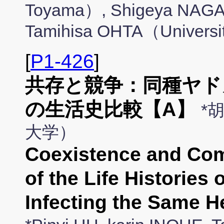
Toyama）, Shigeya NAGA
Tamihisa OHTA（Universi
[
P1-426
]
共存と競争：同種ヤド
の生活史比較【A】
*
大学）
Coexistence and Com
of the Life Histories
Infecting the Same 