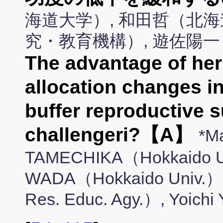
海道大学）, 和田哲（北海
究・教育機構）, 遊佐陽
The advantage of he
allocation changes i
buffer reproductive 
challengeri?【A】
*M
TAMECHIKA（Hokkaido Un
WADA（Hokkaido Univ.）,
Res. Educ. Agy.）, Yoic