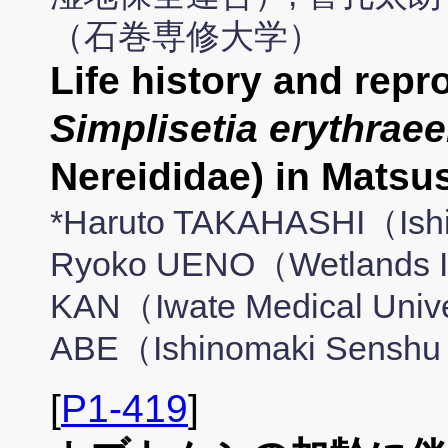
（石巻専修大学）
Life history and rep
Simplisetia erythrae
Nereididae) in Mat
*Haruto TAKAHASHI（Ishi
Ryoko UENO（Wetlands Int
KAN（Iwate Medical Unive
ABE（Ishinomaki Senshu 
[
P1-419
]