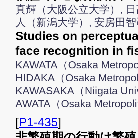
真輝（大阪公立大学）, 日
人（新潟大学）, 安房田
Studies on perceptua
face recognition in 
KAWATA（Osaka Metropoli
HIDAKA（Osaka Metropolit
KAWASAKA（Niigata Unive
AWATA（Osaka Metropolit
[
P1-435
]
非繁殖期の行動は繁殖