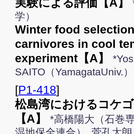
実験による評価【A】
学）
Winter food selectio
carnivores in cool te
experiment【A】
*Yos
SAITO（YamagataUniv.）
[
P1-418
]
松島湾におけるコケゴ
【A】
*高橋陽大（石巻専
湿地保全連合）, 菅孔太朗