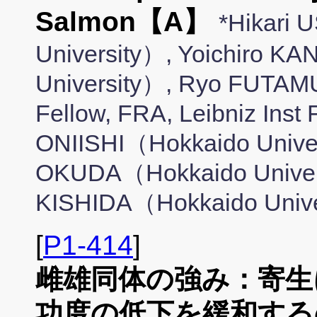
Salmon【A】
*Hikari
University）, Yoichiro K
University）, Ryo FUTA
Fellow, FRA, Leibniz Inst
ONIISHI（Hokkaido Univer
OKUDA（Hokkaido Univer
KISHIDA（Hokkaido Univ
[
P1-414
]
雌雄同体の強み：寄生
功度の低下を緩和する