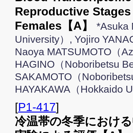
Reproductive Stages
Females【A】
*Asuka
University）, Yojiro YA
Naoya MATSUMOTO（Azab
HAGINO（Noboribetsu Bea
SAKAMOTO（Noboribetsu 
HAYAKAWA（Hokkaido Un
[
P1-417
]
冷温帯の冬季における