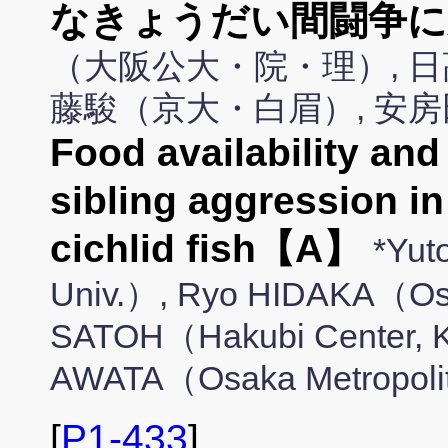
なきょうだい間闘争に
（大阪公大・院・理）, 日
藤駿（京大・白眉）, 安
Food availability and 
sibling aggression in
cichlid fish【A】
*Yut
Univ.）, Ryo HIDAKA（Osa
SATOH（Hakubi Center, Ky
AWATA（Osaka Metropolit
[
P1-433
]