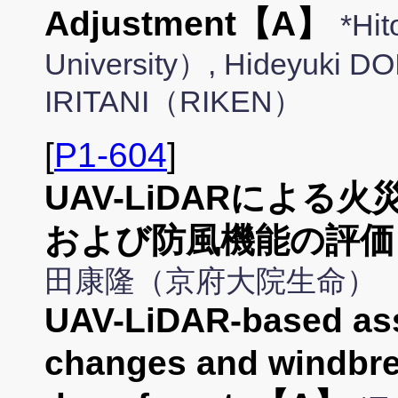
Adjustment【A】
*Hi
University）, Hideyuki D
IRITANI（RIKEN）
[
P1-604
]
UAV-LiDARによ
および防風機能の評価
田康隆（京府大院生命）
UAV-LiDAR-based asse
changes and windbrea