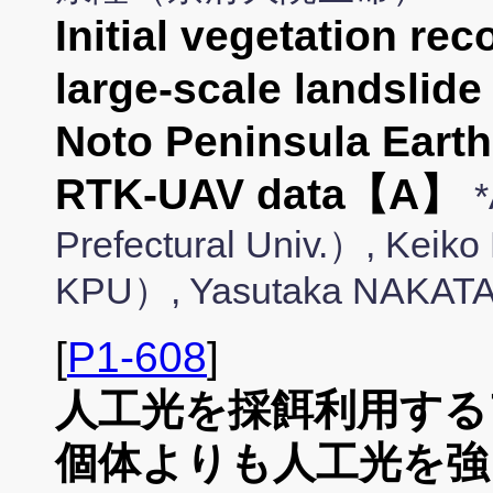
Initial vegetation rec
large-scale landslide
Noto Peninsula Eart
RTK-UAV data【A】
Prefectural Univ.）, Kei
KPU）, Yasutaka NAKATA
[
P1-608
]
人工光を採餌利用する
個体よりも人工光を強