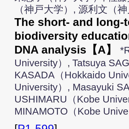
（神戸大学）, 源利文（
The short- and long-t
biodiversity educati
DNA analysis【A】
*
University）, Tatsuya SA
KASADA（Hokkaido Univ
University）, Masayuki S
USHIMARU（Kobe Universi
MINAMOTO（Kobe Univer
[
P1-599
]