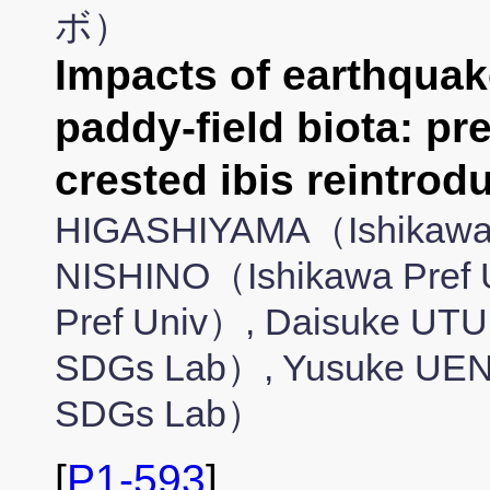
ボ）
Impacts of earthquak
paddy-field biota: p
crested ibis reintro
HIGASHIYAMA（Ishikawa 
NISHINO（Ishikawa Pref
Pref Univ）, Daisuke UT
SDGs Lab）, Yusuke UENO
SDGs Lab）
[
P1-593
]