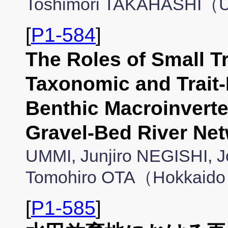
Toshimori TAKAHASHI（U
[
P1-584
]
The Roles of Small Tr
Taxonomic and Trait-
Benthic Macroinverte
Gravel-Bed River 
UMMI, Junjiro NEGISHI,
Tomohiro OTA（Hokkaido 
[
P1-585
]