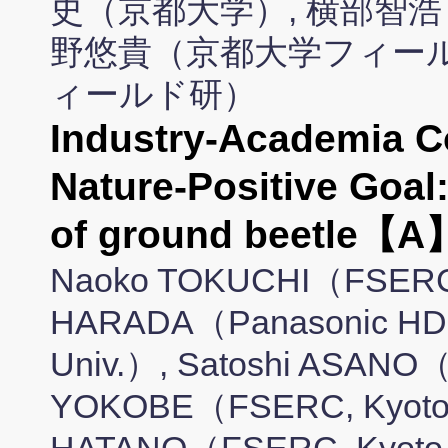
史（京都大学）, 横部智浩
野悠貴（京都大学フィール
ィールド研）
Industry-Academia Co
Nature-Positive Goal
of ground beetle【A
Naoko TOKUCHI（FSERC, 
HARADA（Panasonic HD
Univ.）, Satoshi ASANO（
YOKOBE（FSERC, Kyoto U