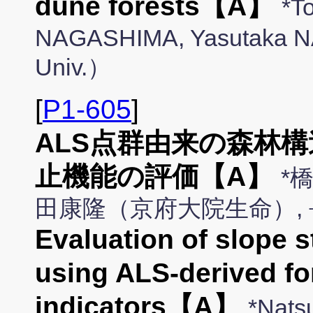
dune forests【A】
*T
NAGASHIMA, Yasutaka NA
Univ.）
[
P1-605
]
ALS点群由来の森林
止機能の評価【A】
*
田康隆（京府大院生命）,
Evaluation of slope s
using ALS-derived fo
indicators【A】
*Nat