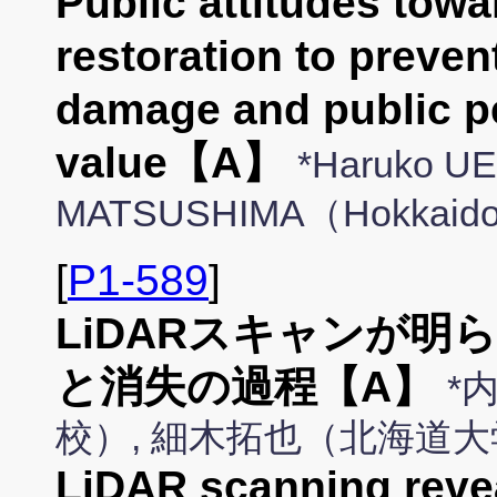
Public attitudes tow
restoration to preve
damage and public pe
value【A】
*Haruko UE
MATSUSHIMA（Hokkaido 
[
P1-589
]
LiDARスキャンが
と消失の過程【A】
*
校）, 細木拓也（北海道
LiDAR scanning reve