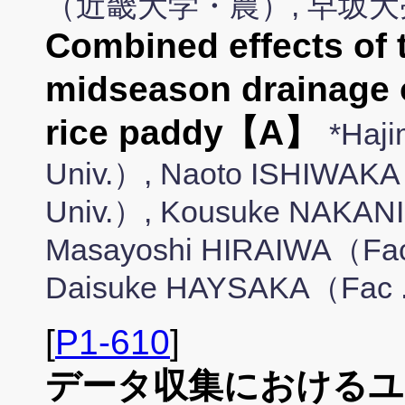
（近畿大学・農）, 早坂
Combined effects of 
midseason drainage 
rice paddy【A】
*Haji
Univ.）, Naoto ISHIWAKA（
Univ.）, Kousuke NAKANIS
Masayoshi HIRAIWA（Fac 
Daisuke HAYSAKA（Fac .A
[
P1-610
]
データ収集におけるユ