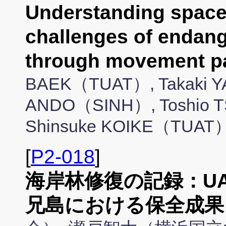
Understanding space
challenges of endang
through movement 
BAEK（TUAT）, Takaki 
ANDO（SINH）, Toshio T
Shinsuke KOIKE（TUAT
[
P2-018
]
海岸林修復の記録：U
兄島における保全成果