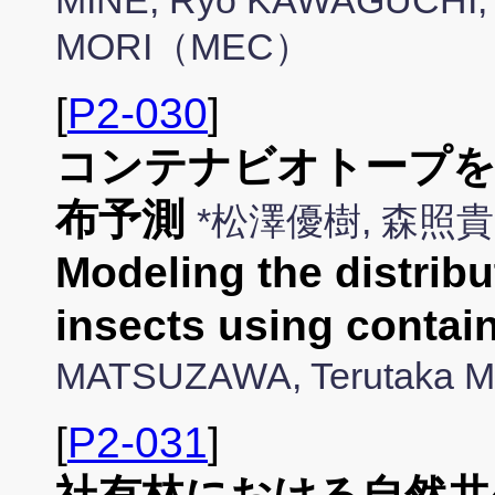
MINE, Ryo KAWAGUCHI, 
MORI（MEC）
[
P2-030
]
コンテナビオトープを
布予測
*松澤優樹, 森
Modeling the distribu
insects using contai
MATSUZAWA, Terutaka
[
P2-031
]