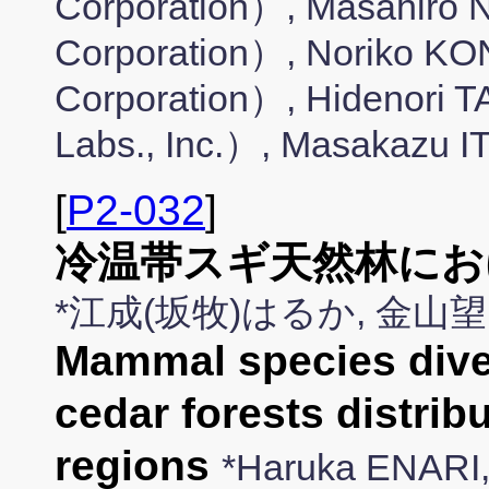
Corporation）, Masahiro
Corporation）, Noriko K
Corporation）, Hidenori
Labs., Inc.）, Masakazu 
[
P2-032
]
冷温帯スギ天然林にお
*江成(坂牧)はるか, 金
Mammal species diver
cedar forests distrib
regions
*Haruka ENARI