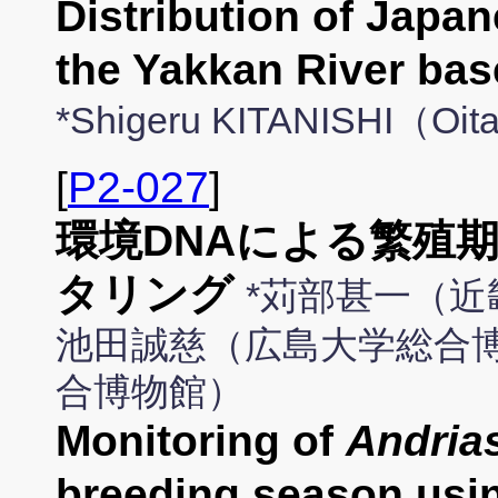
Distribution of Japa
the Yakkan River ba
*Shigeru KITANISHI（Oita
[
P2-027
]
環境DNAによる繁殖
タリング
*苅部甚一（近
池田誠慈（広島大学総合博
合博物館）
Monitoring of
Andria
breeding season usi