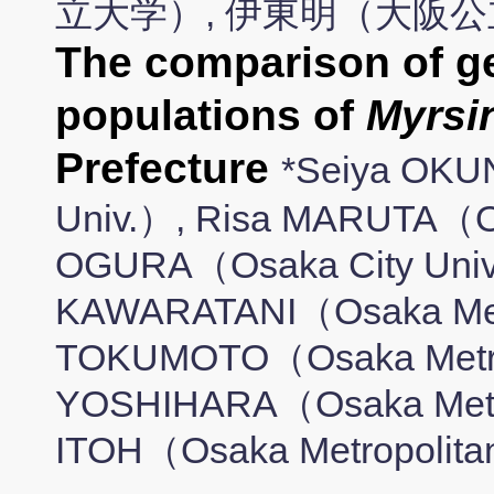
立大学）, 伊東明（大阪
The comparison of gen
populations of
Myrsi
Prefecture
*Seiya OKU
Univ.）, Risa MARUTA（Osa
OGURA（Osaka City Univ
KAWARATANI（Osaka Metro
TOKUMOTO（Osaka Metrop
YOSHIHARA（Osaka Metrop
ITOH（Osaka Metropolita