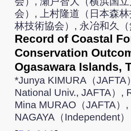
会）, 瀬戸智大（横浜国立
会）, 上村隆道（日本森林
林技術協会）, 永冶和久
Record of Coastal Fo
Conservation Outcome
Ogasawara Islands, 
*Junya KIMURA（JAFTA）
National Univ., JAFTA
Mina MURAO（JAFTA）, 
NAGAYA（Independent）