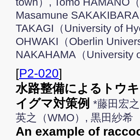
town）, Tomo HAMANO（Un
Masamune SAKAKIBARA（U
TAKAGI（University of Hy
OHWAKI（Oberlin Univers
NAKAHAMA（University 
[
P2-020
]
水路整備によるトウ
イグマ対策例
*藤田宏之
英之（WMO）, 黒田紗希
An example of raccoo