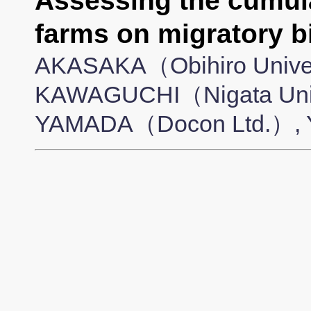
Assessing the cumula
farms on migratory b
AKASAKA（Obihiro Univer
KAWAGUCHI（Nigata Unive
YAMADA（Docon Ltd.）, 