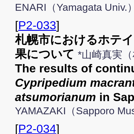
ENARI（Yamagata Univ.
[
P2-033
]
札幌市におけるホテイ
果について
*山崎真実
The results of conti
Cypripedium macran
atsumorianum
in Sap
YAMAZAKI（Sapporo Muse
[
P2-034
]