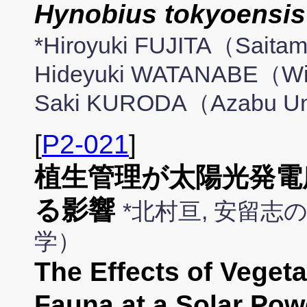
Hynobius tokyoensis
*Hiroyuki FUJITA（Saitam
Hideyuki WATANABE（Wild
Saki KURODA（Azabu Uni
[
P2-021
]
植生管理が太陽光発電
る影響
*北村亘, 安留志
学）
The Effects of Veget
Fauna at a Solar Powe