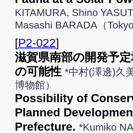
KITAMURA, Shino YASUT
Masashi BARADA（Tokyo C
[
P2-022
]
滋賀県南部の開発予定
の可能性
*中村(澤邊)
博物館）
Possibility of Conser
Planned Development
Prefecture.
*Kumiko N