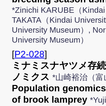
*Zinichi KARUBE（Kindai 
TAKATA（Kindai Universi
University Museum）, No
University Museum）
[
P2-028
]
ミナミスナヤツメ存続
ノミクス
*山崎裕治（富
Population genomics f
of brook lamprey
*Yu