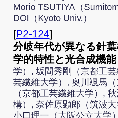
Morio TSUTIYA（Sumitomo 
DOI（Kyoto Univ.）
[
P2-124
]
分岐年代が異なる針葉
学的特性と光合成機能
学）, 坂間秀剛（京都工芸
芸繊維大学）, 奥川颯馬（
（京都工芸繊維大学）, 
構）, 奈佐原顕郎（筑波大
小口理一（大阪公立大学）