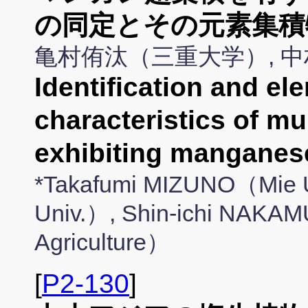
の同定とその元素集積
亀村侑汰（三重大学）, 
Identification and e
characteristics of mul
exhibiting manganes
*Takafumi MIZUNO（Mie
Univ.）, Shin-ichi NAKAM
Agriculture）
[
P2-130
]