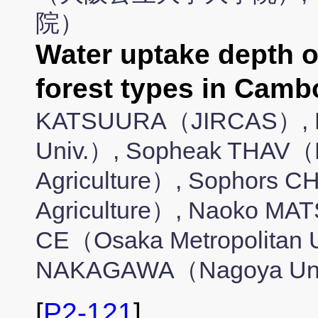
院）
Water uptake depth o
forest types in Camb
KATSUURA（JIRCAS）, 
Univ.）, Sopheak THAV（Na
Agriculture）, Sophors C
Agriculture）, Naoko MA
CE（Osaka Metropolitan U
NAKAGAWA（Nagoya Un
[
P2-121
]