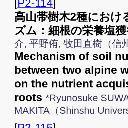
[
P2-114
]
高山帯樹木2種におけ
ズム：細根の栄養塩獲
介, 平野侑, 牧田直樹（
Mechanism of soil nut
between two alpine 
on the nutrient acquis
roots
*Ryunosuke SUWA
MAKITA（Shinshu Univer
[
P2-115
]