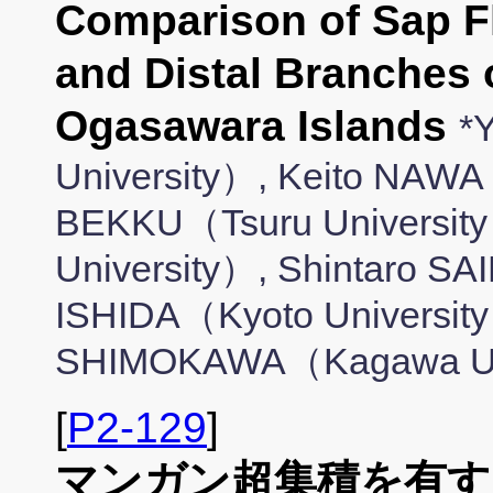
Comparison of Sap F
and Distal Branches o
Ogasawara Islands
*
University）, Keito NAWA
BEKKU（Tsuru University
University）, Shintaro S
ISHIDA（Kyoto Universit
SHIMOKAWA（Kagawa Un
[
P2-129
]
マンガン超集積を有す