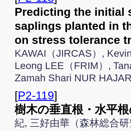
Predicting the initial
saplings planted in 
on stress tolerance 
KAWAI（JIRCAS）, Kevin
Leong LEE（FRIM）, Ta
Zamah Shari NUR HAJ
[
P2-119
]
樹木の垂直根・水平根
紀, 三好由華（森林総合