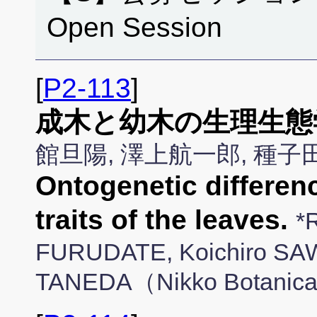
Open Session
[
P2-113
]
成木と幼木の生理生態
館旦陽, 澤上航一郎, 種
Ontogenetic differen
traits of the leaves.
*
FURUDATE, Koichiro SA
TANEDA（Nikko Botanica