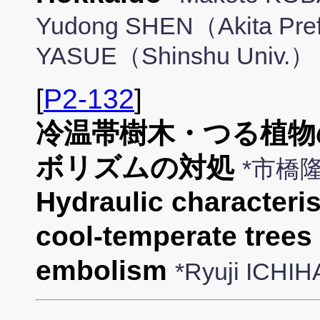
Yudong SHEN（Akita Prefe
YASUE（Shinshu Univ.）
[
P2-132
]
冷温帯樹木・つる植物
ボリズムの対処
*市橋
Hydraulic characteri
cool-temperate trees 
embolism
*Ryuji ICHI