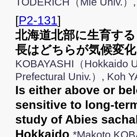
TODERICH（Mie Univ.）,
[
P2-131
]
北海道北部に生育する
長はどちらが気候変化
KOBAYASHI（Hokkaido U
Prefectural Univ.）, Koh
Is either above or b
sensitive to long-te
study of Abies sachal
Hokkaido
*Makoto KOB