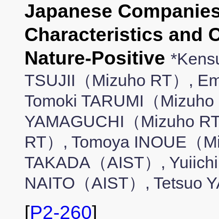
Japanese Companies:
Characteristics and 
Nature-Positive
*Kens
TSUJII（Mizuho RT）, 
Tomoki TARUMI（Mizuho 
YAMAGUCHI（Mizuho RT
RT）, Tomoya INOUE（Mi
TAKADA（AIST）, Yuiich
NAITO（AIST）, Tetsuo
[
P2-260
]