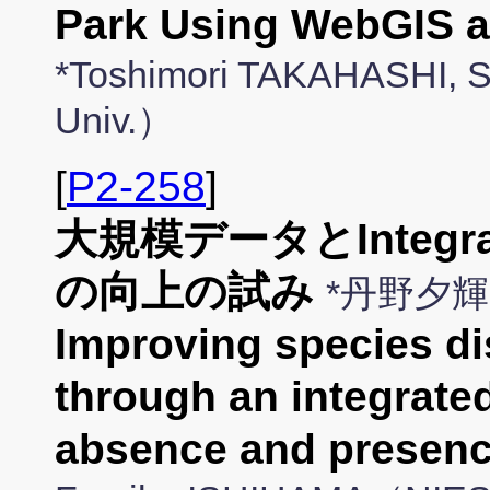
Park Using WebGIS a
*Toshimori TAKAHASHI,
Univ.）
[
P2-258
]
大規模データとIntegr
の向上の試み
*丹野夕
Improving species dis
through an integrate
absence and presenc