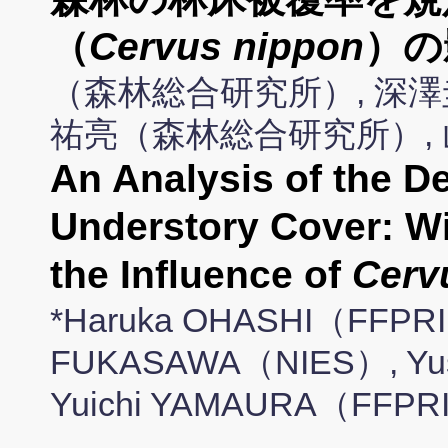
（
Cervus nippon
）の
（森林総合研究所）, 深澤
祐亮（森林総合研究所）,
An Analysis of the D
Understory Cover: Wi
the Influence of
Cerv
*Haruka OHASHI（FFPRI）
FUKASAWA（NIES）, Yu
Yuichi YAMAURA（FFPR