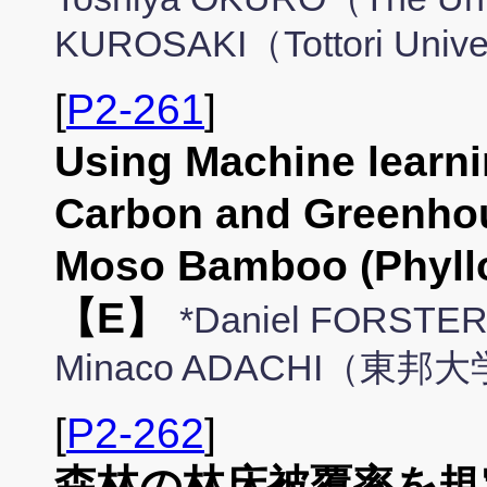
KUROSAKI（Tottori Unive
[
P2-261
]
Using Machine learnin
Carbon and Greenho
Moso Bamboo (Phyllo
【E】
*Daniel FOR
Minaco ADACHI（東邦
[
P2-262
]
森林の林床被覆率を規