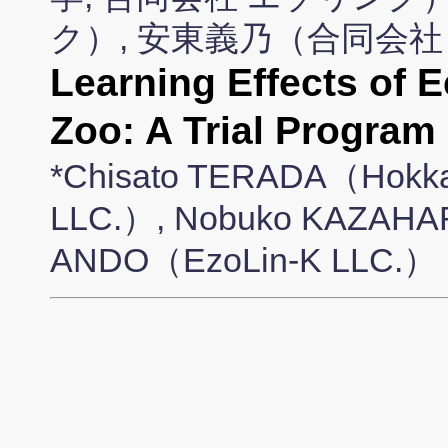
ク）, 安東義乃（合同会社
Learning Effects of E
Zoo: A Trial Program
*Chisato TERADA（Hokkaid
LLC.）, Nobuko KAZAHAR
ANDO（EzoLin-K LLC.）