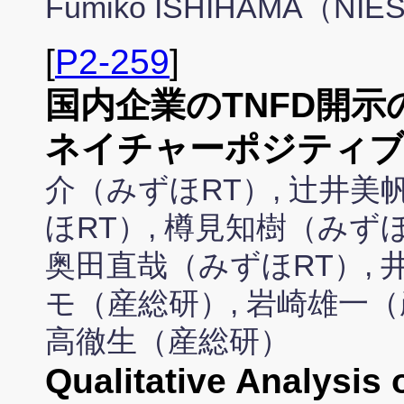
Fumiko ISHIHAMA（NIE
[
P2-259
]
国内企業のTNFD開
ネイチャーポジティブ
介（みずほRT）, 辻井美
ほRT）, 樽見知樹（みずほ
奥田直哉（みずほRT）, 
モ（産総研）, 岩崎雄一（
高徹生（産総研）
Qualitative Analysis