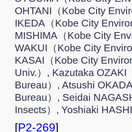
OHTANI（Kobe City Envir
IKEDA（Kobe City Enviro
MISHIMA（Kobe City Envi
WAKUI（Kobe City Enviro
KASAI（Kobe City Environm
Univ.）, Kazutaka OZAKI（
Bureau）, Atsushi OKADA
Bureau）, Seidai NAGASH
Insects）, Yoshiaki HAS
[
P2-269
]