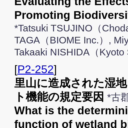
Evaluating the Effect
Promoting Biodiversit
*Tatsuki TSUJINO（Chodai
TAGA（BIOME Inc.）, Mi
Takaaki NISHIDA（Kyoto 
[
P2-252
]
里山に造成された湿地
ト機能の規定要因
*古
What is the determini
function of wetland 