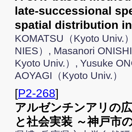
late-successional spe
spatial distribution i
KOMATSU（Kyoto Univ.）
NIES）, Masanori ONISHI
Kyoto Univ.）, Yusuke O
AOYAGI（Kyoto Univ.）
[
P2-268
]
アルゼンチンアリの広
と社会実装 ～神戸市