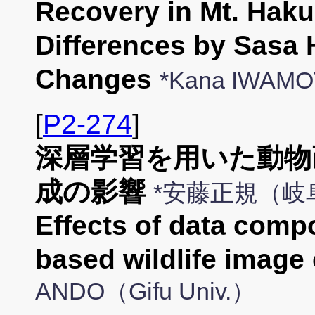
Recovery in Mt. Hakus
Differences by Sasa 
Changes
*Kana IWAM
[
P2-274
]
深層学習を用いた動物
成の影響
*安藤正規（岐
Effects of data comp
based wildlife image 
ANDO（Gifu Univ.）