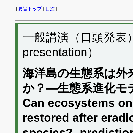
|
要旨トップ
|
目次
|
一般講演（口頭発表） D
presentation）
海洋島の生態系は外
か？―生態系進化モ
Can ecosystems on 
restored after eradi
species? -predictio