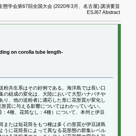
生態学会第67回全国大会 (2020年3月、名古屋) 講演要旨
ESJ67 Abstract
ding on corolla tube length-
送粉共生系はその好例である。海洋島では長い口
集の組成の変化は、大陸において大型ハナバチや
あり、他の送粉者に適応した形に花形質が変化し
花形質に与える影響についてはわかっていない。
筒：4種、花筒なし：4種）について、本州と伊豆
筒または短花筒をもつ種は多くの形質が伊豆諸島
ように花筒長によって異なる花形態の群集レベル