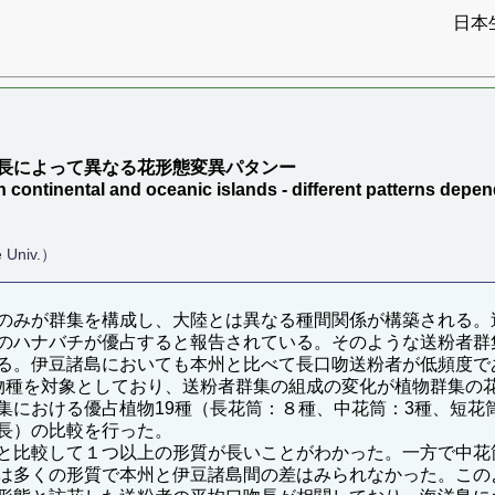
日本
長によって異なる花形態変異パタンー
n continental and oceanic islands - different patterns depen
 Univ.）
のみが群集を構成し、大陸とは異なる種間関係が構築される。
のハナバチが優占すると報告されている。そのような送粉者群
る。伊豆諸島においても本州と比べて長口吻送粉者が低頻度で
物種を対象としており、送粉者群集の組成の変化が植物群集の
集における優占植物19種（長花筒：８種、中花筒：3種、短花
長）の比較を行った。
と比較して１つ以上の形質が長いことがわかった。一方で中花
は多くの形質で本州と伊豆諸島間の差はみられなかった。この