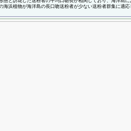
形態と訪花した送粉者の平均口吻長が相関しており、海洋島に
の海浜植物が海洋島の長口吻送粉者が少ない送粉者群集に適応