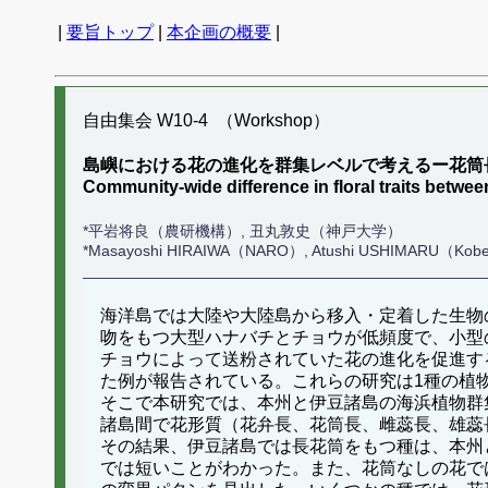
|
要旨トップ
|
本企画の概要
|
自由集会 W10-4 （Workshop）
島嶼における花の進化を群集レベルで考えるー花筒
Community-wide difference in floral traits betwee
*平岩将良（農研機構）, 丑丸敦史（神戸大学）
*Masayoshi HIRAIWA（NARO）, Atushi USHIMARU（Kobe
海洋島では大陸や大陸島から移入・定着した生物
吻をもつ大型ハナバチとチョウが低頻度で、小型
チョウによって送粉されていた花の進化を促進す
た例が報告されている。これらの研究は1種の植
そこで本研究では、本州と伊豆諸島の海浜植物群
諸島間で花形質（花弁長、花筒長、雌蕊長、雄蕊
その結果、伊豆諸島では長花筒をもつ種は、本州
では短いことがわかった。また、花筒なしの花で