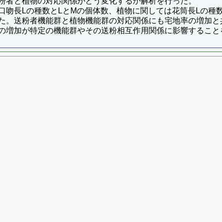
粉者と植物の対応関係がどう変化するか解析を行った。
口吻長Lの種数とLとMの個体数、植物に関しては花筒長Lの種
た。送粉者機能群と植物機能群の対応関係にも宅地率の増加と
の増加が特定の機能群やその送粉相互作用関係に影響すること