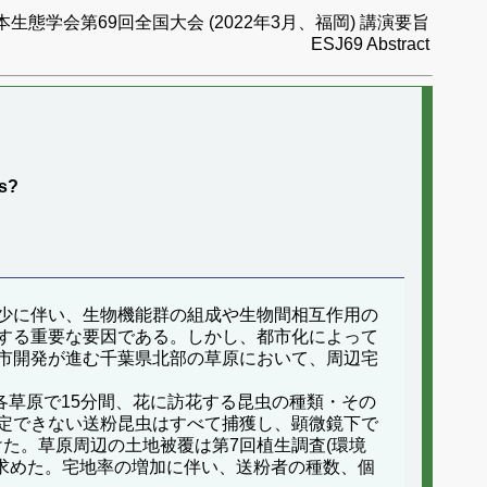
本生態学会第69回全国大会 (2022年3月、福岡) 講演要旨
ESJ69 Abstract
rs?
少に伴い、生物機能群の組成や生物間相互作用の
する重要な要因である。しかし、都市化によって
市開発が進む千葉県北部の草原において、周辺宅
象に各草原で15分間、花に訪花する昆虫の種類・その
定できない送粉昆虫はすべて捕獲し、顕微鏡下で
た。草原周辺の土地被覆は第7回植生調査(環境
を求めた。宅地率の増加に伴い、送粉者の種数、個