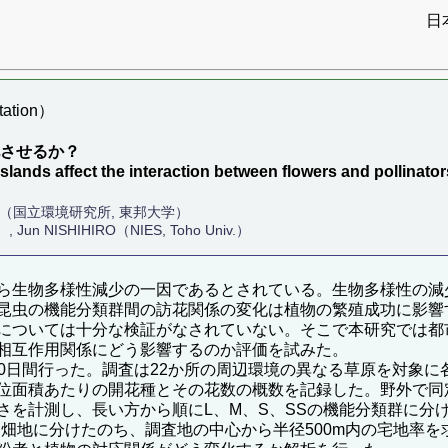
日
ation）
化させるか？
slands affect the interaction between flowers and pollinato
淳（国立環境研究所, 東邦大学）
, Jun NISHIHIRO（NIES, Toho Univ.）
ら生物多様性減少の一因であるとされている。生物多様性の減
昆虫の機能分類群間の訪花関係の変化は植物の繁殖成功に影響
については十分な検証がなされていない。そこで本研究では都
相互作用関係にどう影響するのか評価を試みた。
月に計60日間行った。調査は22か所の周辺環境の異なる草原を対
位面積あたりの開花種とその花数の概数を記録した。野外で同
を計測し、長い方から順にL、M、S、SSの機能分類群に分け
、畑地に分けたのち、調査地の中心から半径500m内の宅地率