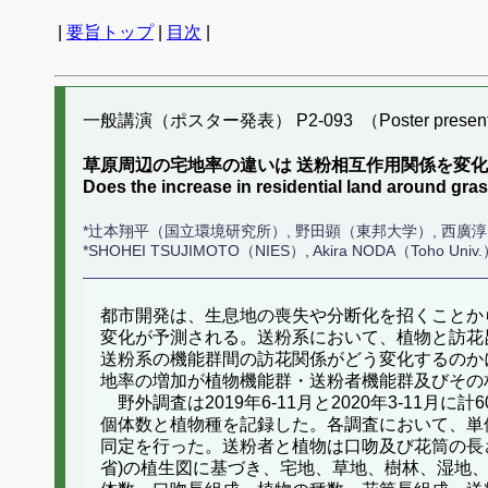
|
要旨トップ
|
目次
|
一般講演（ポスター発表） P2-093 （Poster present
草原周辺の宅地率の違いは 送粉相互作用関係を変
Does the increase in residential land around gras
*辻本翔平（国立環境研究所）, 野田顕（東邦大学）, 西廣
*SHOHEI TSUJIMOTO（NIES）, Akira NODA（Toho Univ.）
都市開発は、生息地の喪失や分断化を招くことか
変化が予測される。送粉系において、植物と訪花
送粉系の機能群間の訪花関係がどう変化するのか
地率の増加が植物機能群・送粉者機能群及びその
野外調査は2019年6-11月と2020年3-11
個体数と植物種を記録した。各調査において、単
同定を行った。送粉者と植物は口吻及び花筒の長さ
省)の植生図に基づき、宅地、草地、樹林、湿地