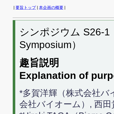
|
要旨トップ
|
本企画の概要
|
シンポジウム S26-1 （P
Symposium）
趣旨説明
Explanation of pur
*多賀洋輝（株式会社バ
会社バイオーム）, 西