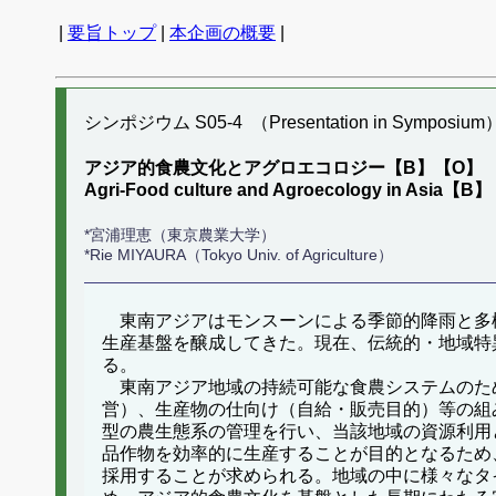
|
要旨トップ
|
本企画の概要
|
シンポジウム S05-4 （Presentation in Symposium
アジア的食農文化とアグロエコロジー【B】【O】
Agri-Food culture and Agroecology in Asia【
*宮浦理恵（東京農業大学）
*Rie MIYAURA（Tokyo Univ. of Agriculture）
東南アジアはモンスーンによる季節的降雨と多
生産基盤を醸成してきた。現在、伝統的・地域特
る。
東南アジア地域の持続可能な食農システムのた
営）、生産物の仕向け（自給・販売目的）等の組
型の農生態系の管理を行い、当該地域の資源利用
品作物を効率的に生産することが目的となるため
採用することが求められる。地域の中に様々なタ