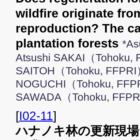
wildfire originate fr
reproduction? The ca
plantation forests
*A
Atsushi SAKAI（Tohoku, 
SAITOH（Tohoku, FFPRI
NOGUCHI（Tohoku, FFPR
SAWADA（Tohoku, FFPRI
[
I02-11
]
ハナノキ林の更新現場