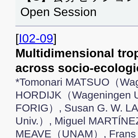
Open Session
[
I02-09
]
Multidimensional trop
across socio-ecolo
*Tomonari MATSUO（Wagen
HORDIJK（Wageningen U
FORIG）, Susan G. W. 
Univ.）, Miguel MARTÍ
MEAVE（UNAM）, Frans