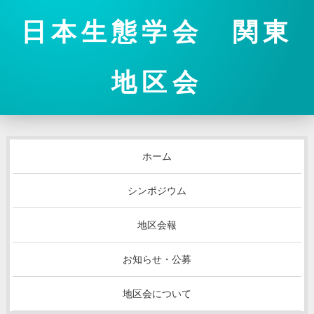
日本生態学会 関東
地区会
ホーム
シンポジウム
地区会報
お知らせ・公募
地区会について