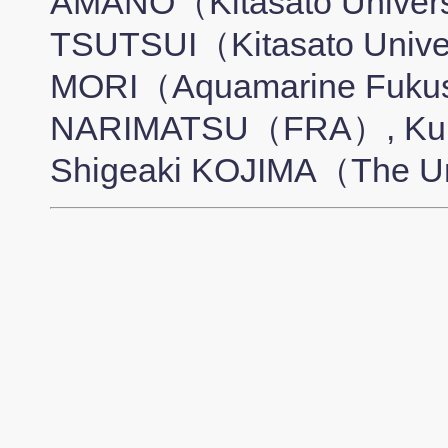
AMANO（Kitasato Univers
TSUTSUI（Kitasato Univer
MORI（Aquamarine Fukus
NARIMATSU（FRA）, Kun
Shigeaki KOJIMA（The Uni