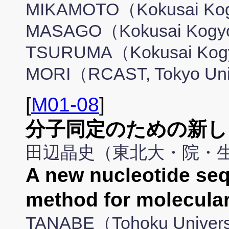
MIKAMOTO（Kokusai Kogyo
MASAGO（Kokusai Kogyo C
TSURUMA（Kokusai Kogyo 
MORI（RCAST, Tokyo Un
[
M01-08
]
分子同定のための新し
田辺晶史（東北大・院・
A new nucleotide seq
method for molecular 
TANABE（Tohoku Univers