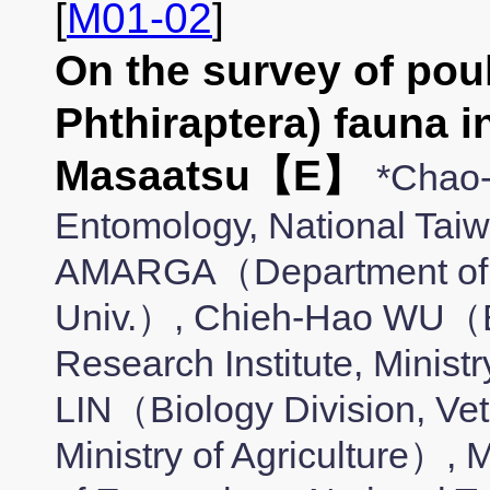
[
M01-02
]
On the survey of poult
Phthiraptera) fauna 
Masaatsu【E】
*Chao
Entomology, National Tai
AMARGA（Department of E
Univ.）, Chieh-Hao WU（Bio
Research Institute, Minist
LIN（Biology Division, Vete
Ministry of Agriculture