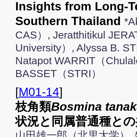
Insights from Long-T
Southern Thailand
*A
CAS）, Jeratthitikul JE
University）, Alyssa B. 
Natapot WARRIT（Chulalo
BASSET（STRI）
[
M01-14
]
枝角類
Bosmina tanak
状況と同属普通種との
山田雄一郎（北里大学）, 