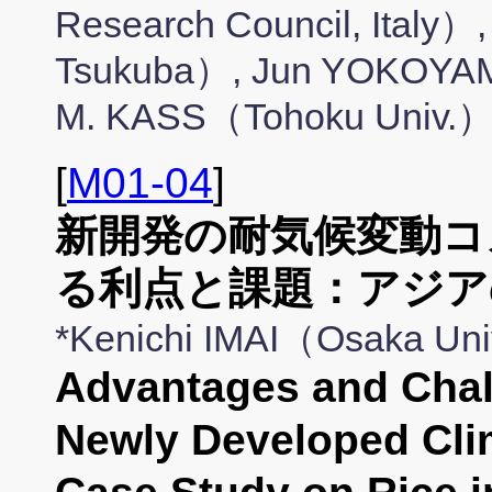
Research Council, Italy）
Tsukuba）, Jun YOKOYAM
M. KASS（Tohoku Univ.
[
M01-04
]
新開発の耐気候変動コ
る利点と課題：アジア
*Kenichi IMAI（Osaka Un
Advantages and Chal
Newly Developed Clim