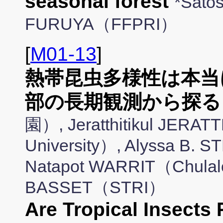
seasonal forest
*Satos
FURUYA（FFPRI）
[
M01-13
]
熱帯昆虫多様性は本当
部の長期観測から探る
園）, Jeratthitikul JERA
University）, Alyssa B. 
Natapot WARRIT（Chulalo
BASSET（STRI）
Are Tropical Insects 