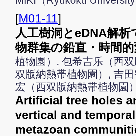
MIKI（Ryukoku Universit
[
M01-11
]
人工樹洞とeDNA解
物群集の鉛直・時間的
植物園）, 包希吉乐（西双
双版納熱帯植物園）, 吉田
宏（西双版納熱帯植物園
Artificial tree holes
vertical and tempora
metazoan communities