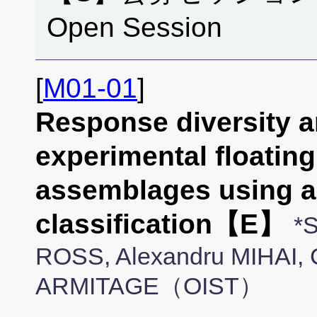
Open Session
[
M01-01
]
Response diversity an
experimental floatin
assemblages using 
classification【E】
*
ROSS, Alexandru MIHAI, 
ARMITAGE（OIST）