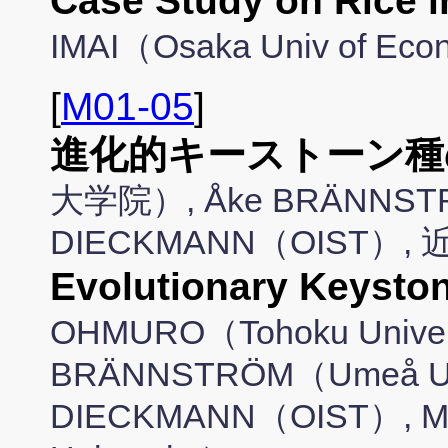
Case Study on Rice
IMAI（Osaka Univ of Eco
[
M01-05
]
進化的キーストーン種
大学院）, Åke BRÄNNSTRÖ
DIECKMANN（OIST）
Evolutionary Keysto
OHMURO（Tohoku Univer
BRÄNNSTRÖM（Umeå Univ
DIECKMANN（OIST）, Mi