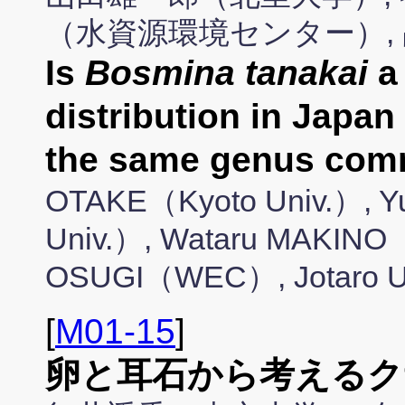
（水資源環境センター）,
Is
Bosmina tanakai
a 
distribution in Japan
the same genus com
OTAKE（Kyoto Univ.）, Y
Univ.）, Wataru MAKINO（
OSUGI（WEC）, Jotaro U
[
M01-15
]
卵と耳石から考えるク