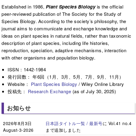
Established in 1986,
Plant Species Biology
is the official
peer-reviewed publication of The Society for the Study of
Species Biology. According to the society’s philosophy, the
journal aims to communicate and exchange knowledge and
ideas on plant species in natural fields, rather than taxonomic
description of plant species, including life histories,
reproduction, speciation, adaptive mechanisms, interaction
with other organisms and population biology.
ISSN：1442-1984
発行回数： 年6回（1月、3月、5月、7月、9月、11月）
Website：
Plant Species Biology
/ Wiley Online Library
投稿先：
Research Exchange
(as of July 30, 2025)
お知らせ
2026年8月3日
日本語タイトル一覧 / 最新号
に Vol.41 no.4
August-3-2026
まで追加しました