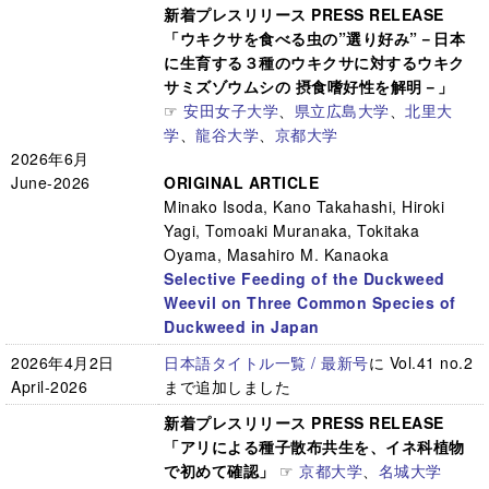
新着プレスリリース PRESS RELEASE
「ウキクサを食べる虫の”選り好み”－日本
に生育する３種のウキクサに対するウキク
サミズゾウムシの 摂食嗜好性を解明－」
☞
安田女子大学
、
県立広島大学
、
北里大
学
、
龍谷大学
、
京都大学
2026年6月
June-2026
ORIGINAL ARTICLE
Minako Isoda, Kano Takahashi, Hiroki
Yagi, Tomoaki Muranaka, Tokitaka
Oyama, Masahiro M. Kanaoka
Selective Feeding of the Duckweed
Weevil on Three Common Species of
Duckweed in Japan
2026年4月2日
日本語タイトル一覧 / 最新号
に Vol.41 no.2
April-2026
まで追加しました
新着プレスリリース PRESS RELEASE
「アリによる種子散布共生を、イネ科植物
で初めて確認」
☞
京都大学
、
名城大学