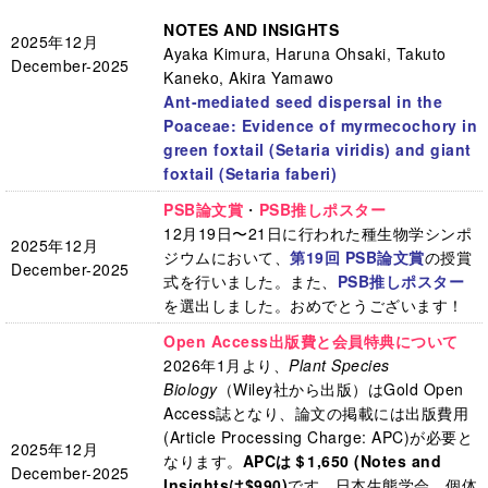
NOTES AND INSIGHTS
2025年12月
Ayaka Kimura, Haruna Ohsaki, Takuto
December-2025
Kaneko, Akira Yamawo
Ant-mediated seed dispersal in the
Poaceae: Evidence of myrmecochory in
green foxtail (Setaria viridis) and giant
foxtail (Setaria faberi)
PSB論文賞
・
PSB推しポスター
12月19日〜21日に行われた種生物学シンポ
2025年12月
ジウムにおいて、
第19回 PSB論文賞
の授賞
December-2025
式を行いました。また、
PSB推しポスター
を選出しました。おめでとうございます！
Open Access出版費と会員特典について
2026年1月より、
Plant Species
Biology
（Wiley社から出版）はGold Open
Access誌となり、論文の掲載には出版費用
(Article Processing Charge: APC)が必要と
2025年12月
なります。
APCは＄1,650 (Notes and
December-2025
Insightsは$990)
です。日本生態学会、個体