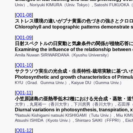
Univ）, Noriyuki KIMURA（Univ. Tokyo）, Satoshi FUKUOKA（
[
Q01-08
]
ストレス環境の違いがブナ黄葉の色づきの強さとクロ
Chlorophyll and topographic patterns demonstrate st
[
Q01-09
]
日射スペクトルの日変動と気象条件の関係が植物応答
Examining the influence of the relationship between 
Amila Nuwan SIRIWARDANA（Kyushu University）
[
Q01-10
]
サクラソウ実生の光合成・生長特性-栽培実験に基づい
Photosynthetic and growth characteristics of Primula
KYU（Grad. Gunma Univ.）, Kaiyue DU（Gunma Univ.）
[
Q01-11
]
小笠原諸島の亜熱帯低木2種における光合成・蒸散・道管流
大学）, 丸尾裕一（香川大学）, 下川房男（香川大学）, 石田
Diurnal variations in photosynthesis, transpiratio
*Natsuki Kishigami natsuki KISHIGAMI（Tutu Univ.）, Miu
Atsushi ISHIDA（Kyoto Univ.）, Shintaro SAIKI（FFPRI）, Eii
[
Q01-12
]