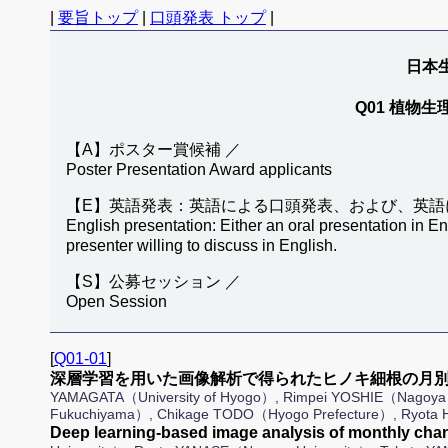
|
要旨トップ
|
口頭発表 トップ
|
日本生
Q01 植物生理生態
【A】ポスター賞候補 ／
Poster Presentation Award applicants
【E】英語発表：英語による口頭発表、および、英語
English presentation: Either an oral presentation in En
presenter willing to discuss in English.
【S】公募セッション ／
Open Session
[
Q01-01
]
深層学習を用いた画像解析で得られたヒノキ細根の月別
YAMAGATA（University of Hyogo）, Rimpei YOSHIE（Nagoya Un
Fukuchiyama）, Chikage TODO（Hyogo Prefecture）, Ryota 
Deep learning-based image analysis of monthly chang