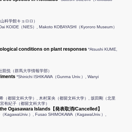
里山科学館キョロロ）
Dai KOIDE（NIES）, Makoto KOBAYASHI（Kyororo Museum）
）
rological conditions on plant responses
*Atsushi KUME,
 杜凱悦（群馬大学情報学部）
riments
*Shinichi ISHIKAWA（Gunma Univ.）, Wanyi
奈希（都留文科大学）, 木村茉央（都留文科大学）, 坂田剛（北里
 別宮有紀子（都留文科大学）
rubs in the Ogasawara Islands【発表取消/Cancelled】
MARUO（KagawaUniv.）, Fusao SHIMOKAWA（KagawaUniv.）,