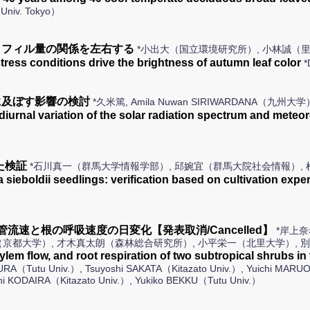
Univ. Tokyo）
ロフィル量の関係を左右する
*小出大（国立環境研究所）, 小林誠（
ress conditions drive the brightness of autumn leaf color
*
に及ぼす影響の検討
*久米篤, Amila Nuwan SIRIWARDANA（九州大学
diurnal variation of the solar radiation spectrum and meteo
た検証
*石川真一（群馬大学情報学部）, 邱婉宜（群馬大院社会情報）,
 sieboldii seedlings: verification based on cultivation expe
速と根の呼吸速度の日変化【発表取消/Cancelled】
*岸上
厚（京都大学）, 才木真太朗（森林総合研究所）, 小平栄一（北里大学）,
n, xylem flow, and root respiration of two subtropical sh
 KIMURA（Tutu Univ.）, Tsuyoshi SAKATA（Kitazato Univ.）, Yuichi 
chi KODAIRA（Kitazato Univ.）, Yukiko BEKKU（Tutu Univ.）