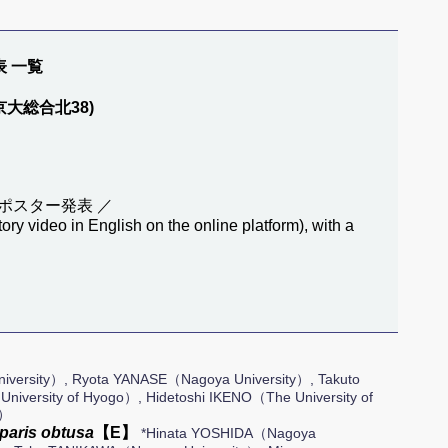
表 一覧
Q: 京大総合北38)
ポスター発表 ／
ory video in English on the online platform), with a
iversity）, Ryota YANASE（Nagoya University）, Takuto
versity of Hyogo）, Hidetoshi IKENO（The University of
y）
aris obtusa
【E】
*Hinata YOSHIDA（Nagoya