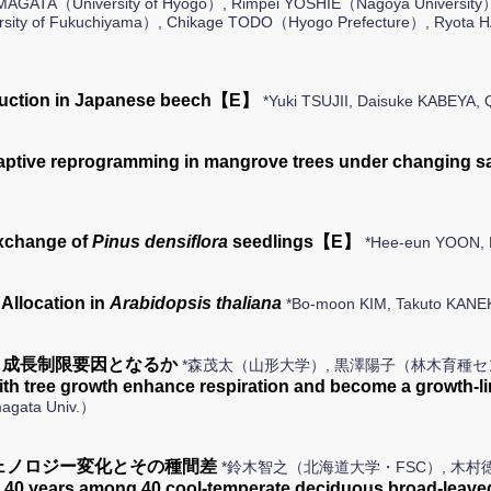
AMAGATA（University of Hyogo）, Rimpei YOSHIE（Nagoya University
ersity of Fukuchiyama）, Chikage TODO（Hyogo Prefecture）, Ryota
oduction in Japanese beech【E】
*Yuki TSUJII, Daisuke KABEY
 adaptive reprogramming in mangrove trees under chang
exchange of
Pinus densiflora
seedlings【E】
*Hee-eun YOON, 
 Allocation in
Arabidopsis thaliana
*Bo-moon KIM, Takuto KANE
し成長制限要因となるか
*森茂太（山形大学）, 黒澤陽子（林木育種セ
th tree growth enhance respiration and become a growth-li
agata Univ.）
ェノロジー変化とその種間差
*鈴木智之（北海道大学・FSC）, 木
er 40 years among 40 cool-temperate deciduous broad-leave