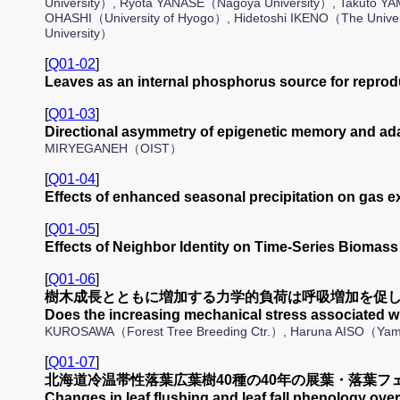
University）, Ryota YANASE（Nagoya University）, Takuto Y
OHASHI（University of Hyogo）, Hidetoshi IKENO（The Univ
University）
[
Q01-02
]
Leaves as an internal phosphorus source for repr
[
Q01-03
]
Directional asymmetry of epigenetic memory and
MIRYEGANEH（OIST）
[
Q01-04
]
Effects of enhanced seasonal precipitation on gas 
[
Q01-05
]
Effects of Neighbor Identity on Time-Series Biomass
[
Q01-06
]
樹木成長とともに増加する力学的負荷は呼吸増加を促
Does the increasing mechanical stress associated wi
KUROSAWA（Forest Tree Breeding Ctr.）, Haruna AISO（Yam
[
Q01-07
]
北海道冷温帯性落葉広葉樹40種の40年の展葉・落葉フ
Changes in leaf flushing and leaf fall phenology ov