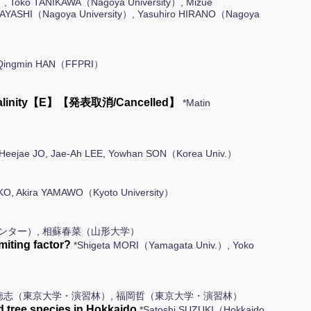
）, Toko TANIKAWA（Nagoya University）, Mizue
 HAYASHI（Nagoya University）, Yasuhiro HIRANO（Nagoya
A, Qingmin HAN（FFPRI）
ing salinity【E】【発表取消/Cancelled】
*Matin
Heejae JO, Jae-Ah LEE, Yowhan SON（Korea Univ.）
KO, Akira YAMAWO（Kyoto University）
ンター）, 相蘇春菜（山形大学）
miting factor?
*Shigeta MORI（Yamagata Univ.）, Yoko
村徳志（東京大学・演習林）, 福岡哲（東京大学・演習林）
d tree species in Hokkaido
*Satoshi SUZUKI（Hokkaido