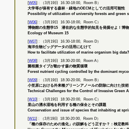
[
W05
] : （3月19日 16:30-18:00, Room B）
大学等が保有する森林・緑地のOECMとしての活用可能性
Possibility of utilization of university forests and gree
[
W06
] : （3月19日 16:30-18:00, Room C）
博物館の生態学15 潜在的な生態学的知見を発掘せよ！博
Ecology of Museum 15
[
W07
] : （3月19日 16:30-18:00, Room D）
海洋生物ビッグデータの活用にむけて
How to facilitate utilization of marine organism big data
[
W08
] : （3月19日 18:30-20:00, Room A）
菌根菌タイプが動かす森の物質循環
Forest nutrient cycling controlled by the dominant mycor
[
W09
] : （3月19日 18:30-20:00, Room B）
小笠原における外来種グリーンアノールの防除に向けた技術
Technical Challenges for the Control of Invasive Green 
[
W10
] : （3月19日 18:30-20:00, Room C）
里山の湧水湿地を利用する種の保全とその課題
Conservation and issue of species that inhabiting at sp
[
W11
] : （3月19日 18:30-20:00, Room D）
「種の保存のための進化」の誤解をどう正すか？：検定教科