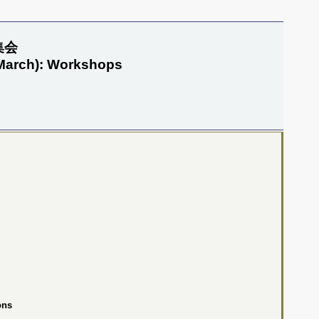
集会
 March): Workshops
ons