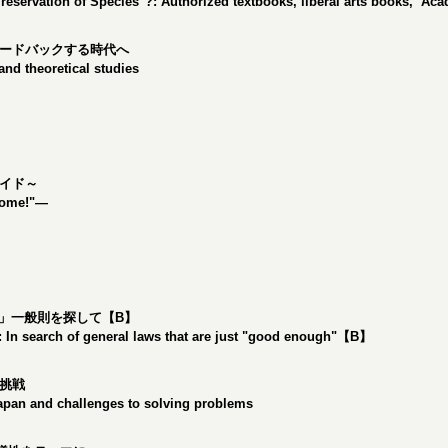
Preservation of Species"?: Authorized textbooks, liberal arts books, A
ードバックする時代へ
nd theoretical studies
イド～
 come!"—
」一般則を探して【B】
 In search of general laws that are just "good enough"【B】
挑戦
Japan and challenges to solving problems