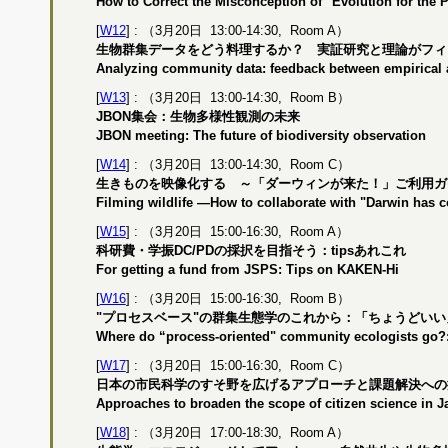
How to Correct the Misconception of "Evolution for the 
[
W12
] : （3月20日 13:00-14:30, Room A）
生物群集データをどう料理するか？ 実証研究と理論がフィ
Analyzing community data: feedback between empirical a
[
W13
] : （3月20日 13:00-14:30, Room B）
JBON集会：生物多様性観測の未来
JBON meeting: The future of biodiversity observation
[
W14
] : （3月20日 13:00-14:30, Room C）
生きものを映像化する ～「ダーウィンが来た！」ご利用ガ
Filming wildlife —How to collaborate with "Darwin has
[
W15
] : （3月20日 15:00-16:30, Room A）
科研費・学振DC/PDの採択を目指そう：tipsあれこれ
For getting a fund from JSPS: Tips on KAKEN-Hi
[
W16
] : （3月20日 15:00-16:30, Room B）
"プロセスベース"の群集生態学のこれから：「ちょうどいい
Where do “process-oriented" community ecologists go?:
[
W17
] : （3月20日 15:00-16:30, Room C）
日本の市民科学のすそ野を広げるアプローチと課題解決への
Approaches to broaden the scope of citizen science in 
[
W18
] : （3月20日 17:00-18:30, Room A）