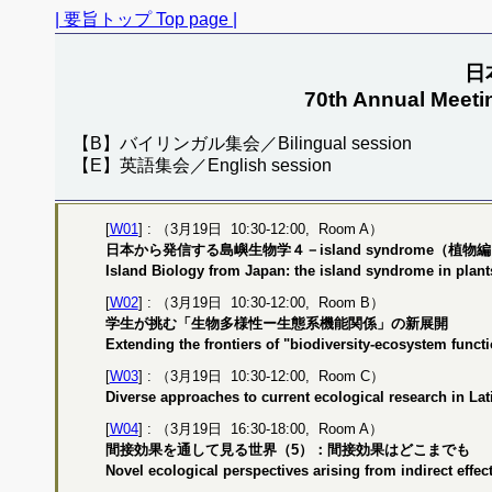
| 要旨トップ Top page |
日
70th Annual Meeti
【B】バイリンガル集会／Bilingual session
【E】英語集会／English session
[
W01
] : （3月19日 10:30-12:00, Room A）
日本から発信する島嶼生物学４－island syndrome（植物
Island Biology from Japan: the island syndrome in plant
[
W02
] : （3月19日 10:30-12:00, Room B）
学生が挑む「生物多様性ー生態系機能関係」の新展開
Extending the frontiers of "biodiversity-ecosystem funct
[
W03
] : （3月19日 10:30-12:00, Room C）
Diverse approaches to current ecological research in 
[
W04
] : （3月19日 16:30-18:00, Room A）
間接効果を通して見る世界（5）：間接効果はどこまでも
Novel ecological perspectives arising from indirect effe