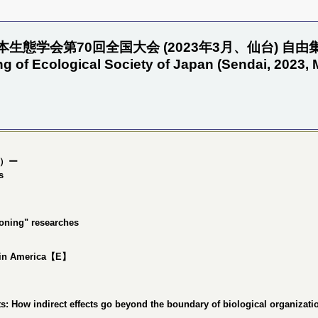
本生態学会第70回全国大会 (2023年3月、仙台) 自由
ng of Ecological Society of Japan (Sendai, 2023,
編）ー
s
ioning" researches
Latin America【E】
cts: How indirect effects go beyond the boundary of biological organizati