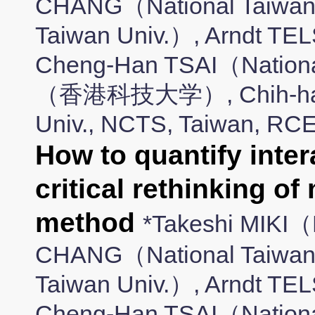
CHANG（National Taiwan 
Taiwan Univ.）, Arndt 
Cheng-Han TSAI（Nation
（香港科技大学）, Chih-hao 
Univ., NCTS, Taiwan, RC
How to quantify inter
critical rethinking of
method
*Takeshi MIKI（
CHANG（National Taiwan 
Taiwan Univ.）, Arndt 
Cheng-Han TSAI（Nationa