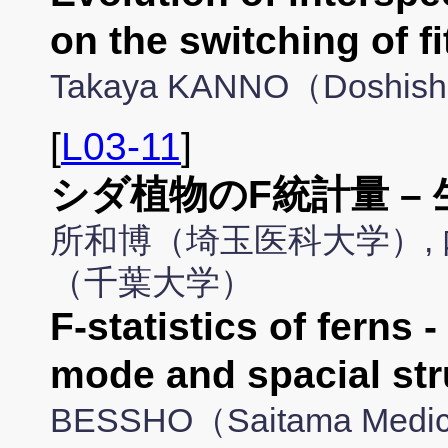
on the switching of f
Takaya KANNO（Doshish
[
L03-11
]
シダ植物のF統計量 –
所和博（埼玉医科大学）, 
（千葉大学）
F-statistics of ferns 
mode and spacial str
BESSHO（Saitama Medica