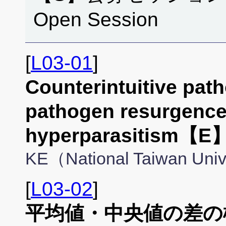
Open Session
[
L03-01
]
Counterintuitive pat
pathogen resurgence
hyperparasitism【E
KE（National Taiwan Univ
[
L03-02
]
平均値・中央値の差の