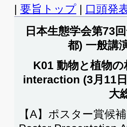
|
要旨トップ
|
口頭発表
日本生態学会第73回全
都) 一般講
K01 動物と植物の相互
interaction (3月11
大総
【A】ポスター賞候補