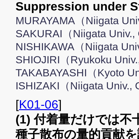
Suppression under S
MURAYAMA（Niigata Univ.,
SAKURAI（Niigata Univ., G
NISHIKAWA（Niigata Univ.,
SHIOJIRI（Ryukoku Univ., 
TAKABAYASHI（Kyoto Uni
ISHIZAKI（Niigata Univ., 
[
K01-06
]
(1) 付着量だけでは
種子散布の量的貢献を