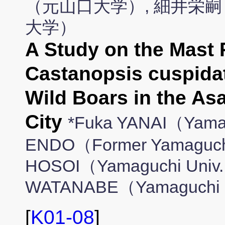
（元山口大学）, 細井栄嗣
大学）
A Study on the Mast 
Castanopsis cuspidat
Wild Boars in the As
City
*Fuka YANAI（Yamag
ENDO（Former Yamaguchi 
HOSOI（Yamaguchi Univ.
WATANABE（Yamaguchi 
[
K01-08
]