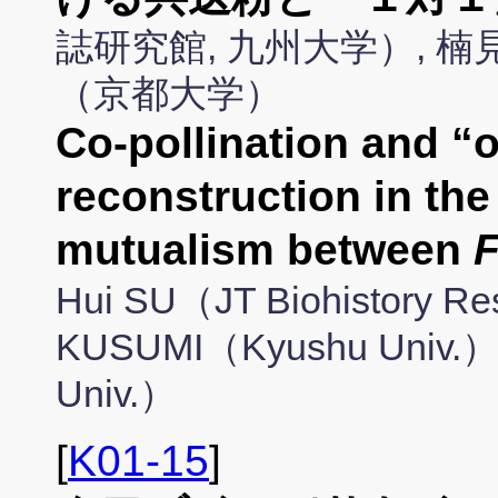
誌研究館, 九州大学）, 
（京都大学）
Co-pollination and “
reconstruction in the
mutualism between
F
Hui SU（JT Biohistory Res
KUSUMI（Kyushu Univ.）,
Univ.）
[
K01-15
]