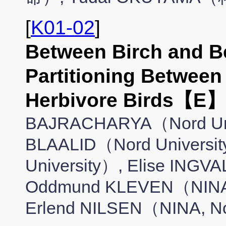
[
K01-02
]
Between Birch and Be
Partitioning Between
Herbivore Birds【E】
BAJRACHARYA（Nord Univ
BLAALID（Nord Universi
University）, Elise ING
Oddmund KLEVEN（NINA
Erlend NILSEN（NINA, No