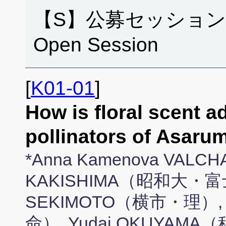
【S】公募セッション
Open Session
[
K01-01
]
How is floral scent ad
pollinators of Asar
*Anna Kamenova VAL
KAKISHIMA（昭和大・富士
SEKIMOTO（横市・理）, 
命）, Yudai OKUYAM