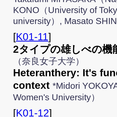
KONO（University of To
university）, Masato SH
[
K01-11
]
2タイプの雄しべの機
（奈良女子大学）
Heteranthery: It's fu
context
*Midori YOKOY
Women's University）
[
K01-12
]