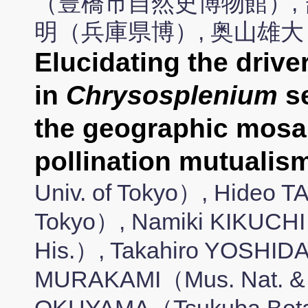
（豊橋市自然史博物館）, 
明（兵庫県博）, 奥山雄
Elucidating the driver
in
Chrysosplenium
s
the geographic mosai
pollination mutualis
Univ. of Tokyo）, Hideo
Tokyo）, Namiki KIKUCHI
His.）, Takahiro YOSHIDA
MURAKAMI（Mus. Nat. & H