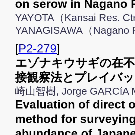
on serow in Nagano 
YAYOTA（Kansai Res. Ctr
YANAGISAWA（Nagano Pref
[
P2-279
]
エゾナキウサギの在不
接観察法とプレイバッ
崎山智樹, Jorge GARC
Evaluation of direct
method for surveyin
abundance of Japan