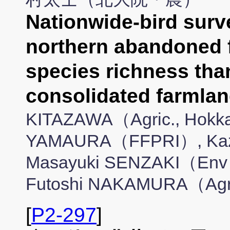
Nationwide-bird surv
northern abandoned 
species richness than
consolidated farmla
KITAZAWA（Agric., Hokkai
YAMAURA（FFPRI）, Ka
Masayuki SENZAKI（Env Ea
Futoshi NAKAMURA（Agric
[
P2-297
]