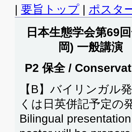
|
要旨トップ
|
ポスタ
日本生態学会第69回全
岡) 一般講演
P2 保全 / Conserv
【B】バイリンガル
くは日英併記予定の発
Bilingual presentation