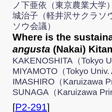
ノ下亜依（東京農業大学）,
城治子（軽井沢サクラソウ
ソウ会議）
Where is the sustaina
angusta
(Nakai) Kita
KAKENOSHITA（Tokyo Univ
MIYAMOTO（Tokyo Univ. A
IMASHIRO（Karuizawa Pri
SUNAGA（Karuizawa Prim
[
P2-291
]