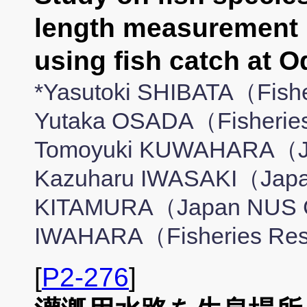
length measurement 
using fish catch at O
*Yasutoki SHIBATA（Fishe
Yutaka OSADA（Fisheries
Tomoyuki KUWAHARA（Ja
Kazuharu IWASAKI（Japan
KITAMURA（Japan NUS Co
IWAHARA（Fisheries Res
[
P2-276
]