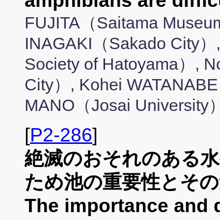
amphibians are diffic
FUJITA（Saitama Museum o
INAGAKI（Sakado City）, 
Society of Hatoyama）,
City）, Kohei WATANABE（
MANO（Josai University
[
P2-286
]
絶滅のおそれのある水
ため池の重要性とその
The importance and d