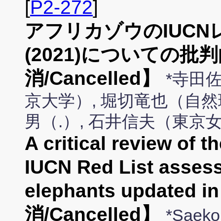
[
P2-272
]
アフリカゾウのIUC
(2021)についての
消/Cancelled】
*寺田
京大学）, 堀切竜也（自然
男（.）, 石井信夫（東京
A critical review of t
IUCN Red List assess
elephants updated
消/Cancelled】
*Saeko