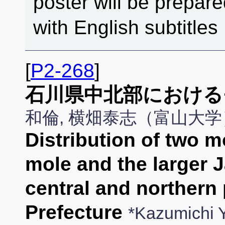
poster will be prepar
with English subtitles
[
P2-268
]
石川県中北部における
和倫, 横畑泰志（富山大学
Distribution of two m
mole and the larger 
central and northern 
Prefecture
*Kazumichi