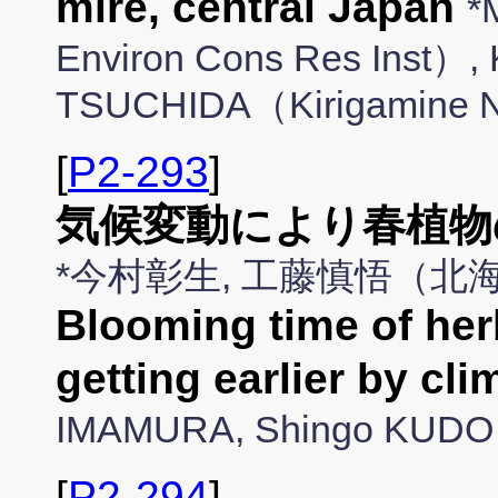
mire, central Japan
*
Environ Cons Res Inst）, 
TSUCHIDA（Kirigamine
[
P2-293
]
気候変動により春植物
*今村彰生, 工藤慎悟（北
Blooming time of her
getting earlier by cl
IMAMURA, Shingo KU
[
P2-294
]