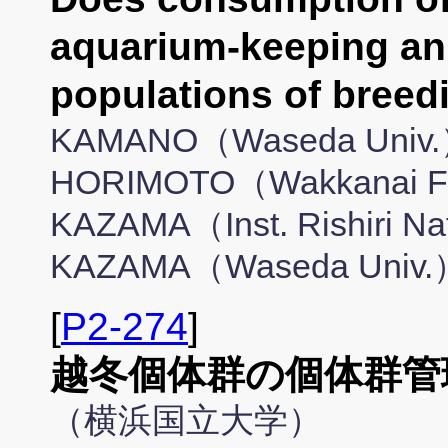
aquarium-keeping ani
populations of bree
KAMANO（Waseda Univ.）
HORIMOTO（Wakkanai Fish
KAZAMA（Inst. Rishiri Nat
KAZAMA（Waseda Univ.
[
P2-274
]
越冬個体群の個体群管
（横浜国立大学）